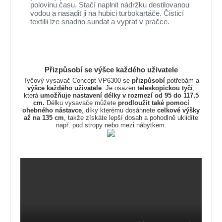
polovinu času. Stačí naplnit nádržku destilovanou
vodou a nasadit ji na hubici turbokartáče. Čisticí
textilii lze snadno sundat a vyprat v pračce.
Přizpůsobí se výšce každého uživatele
Tyčový vysavač Concept VP6300 se
přizpůsobí
potřebám a
výšce každého uživatele
. Je osazen
teleskopickou tyčí
,
která
umožňuje nastavení délky v rozmezí od 95 do 117,5
cm.
Délku vysavače můžete
prodloužit také pomocí
ohebného nástavce
, díky kterému dosáhnete
celkové výšky
až na 135 cm
, takže získáte lepší dosah a pohodlně uklidíte
např. pod stropy nebo mezi nábytkem.