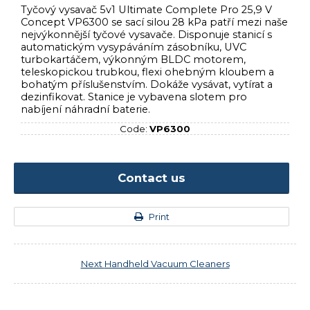
Tyčový vysavač 5v1 Ultimate Complete Pro 25,9 V
Concept VP6300 se sací silou 28 kPa patří mezi naše
nejvýkonnější tyčové vysavače. Disponuje stanicí s
automatickým vysypáváním zásobníku, UVC
turbokartáčem, výkonným BLDC motorem,
teleskopickou trubkou, flexi ohebným kloubem a
bohatým příslušenstvím. Dokáže vysávat, vytírat a
dezinfikovat. Stanice je vybavena slotem pro
nabíjení náhradní baterie.
Code:
VP6300
Contact us
Print
Next
Handheld Vacuum Cleaners