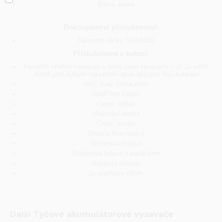
Barva: černá
Dokoupitelné příslušenství:
Náhradní sáčky SMS6300
Příslušenství v balení:
Flexibilní ohebný nástavec v horní části vysavače = až 2x větší
dosah pod nízkým nábytkem oproti běžným flexi trubkám
UVC malý turbokartáč
HardFloor kartáč
Carpet kartáč
Mopovací modul
Čisticí textilie
Ohebná flexi hadice
Štěrbinová hubice
Štěrbinová hubice s kartáčkem
Napájecí adaptér
2x prachový sáček
Další
Tyčové akumulátorové vysavače