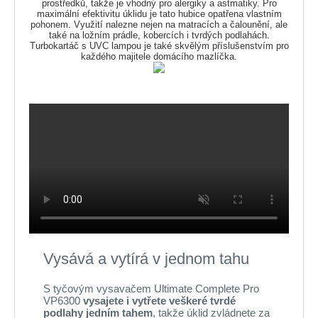
prostředků, takže je vhodný pro alergiky a astmatiky. Pro
maximální efektivitu úklidu je tato hubice opatřena vlastním
pohonem. Využití nalezne nejen na matracích a čalounění, ale
také na ložním prádle, kobercích i tvrdých podlahách.
Turbokartáč s UVC lampou je také skvělým příslušenstvím pro
každého majitele domácího mazlíčka.
Vysává a vytírá v jednom tahu
S tyčovým vysavačem Ultimate Complete Pro
VP6300
vysajete i vytřete veškeré tvrdé
podlahy jedním tahem
, takže úklid zvládnete za