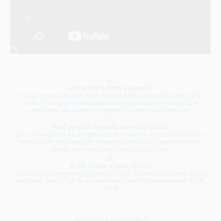
Jak vybrat tyčový vysavač?
Tyčové vysavače patří mezi nejoblíbenější pomocníky pro rychlý
úklid. Představíme vám jednotlivé typy tyčových vysavačů a
poradíme, jak vybrat ten správný model přesně pro vás.
Proč je tyčák nejlepší na rychlý úklid?
Bez vysavače se běžná domácnost neobejde. A pokud jste rodiče
malých dětí nebo majitelé chlupatých mazlíčků, zajisté oceníte
model, který budete mít neustále při ruce.
BLDC motor a jeho výhody
Výkonnější, energeticky úspornější, tišší a spolehlivější než běžný
kartáčový motor. Tak by se ve zkratce mohl charakterizovat BLDC
motor.
Technické parametry: