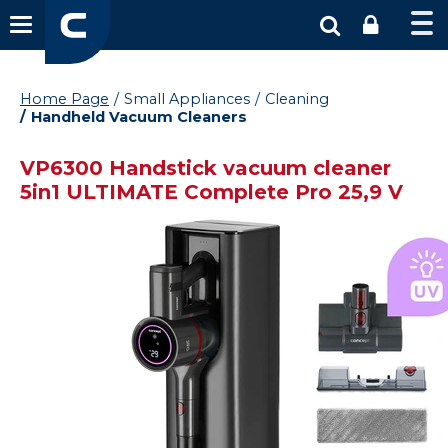
Home Page
Small Appliances
Cleaning
Handheld Vacuum Cleaners
VP6300 Handstick vacuum cleaner
5in1 ULTIMATE Complete Pro 25,9 V
Vysáváme ceny