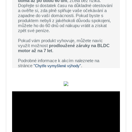
doma až po dobu 60 dní
, zcela bez rizika.
Dopřejte si dostatek času na důkladné otestování
a ověřte si, zda plně splňuje vaše očekávání a
zapadne do vaší domácnosti. Pokud byste s
produktem nebyli z jakéhokoli důvodu spokojeni,
můžete ho do 60 dnů od nákupu vrátit a získat
zpět své peníze.
Pokud vám produkt vyhovuje, můžete navíc
využít možnost
prodloužené záruky na BLDC
motor až na 7 let
.
Podrobné informace k akcím naleznete na
stránce
.
"Chytře vymyšlené výhody"