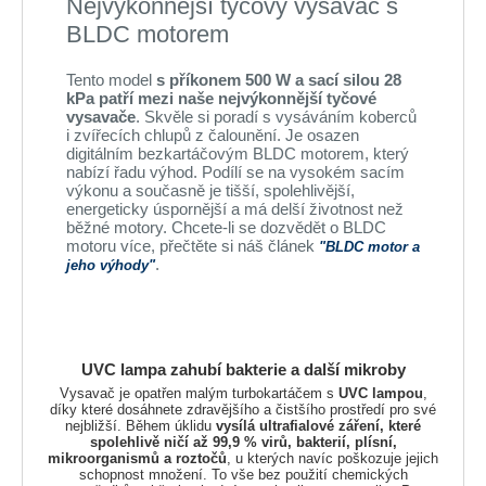
Nejvýkonnější tyčový vysavač s
BLDC motorem
Tento model
s příkonem 500 W a sací silou 28
kPa patří mezi naše nejvýkonnější tyčové
vysavače
. Skvěle si poradí s vysáváním koberců
i zvířecích chlupů z čalounění. Je osazen
digitálním bezkartáčovým BLDC motorem, který
nabízí řadu výhod. Podílí se na vysokém sacím
výkonu a současně je tišší, spolehlivější,
energeticky úspornější a má delší životnost než
běžné motory. Chcete-li se dozvědět o BLDC
motoru více, přečtěte si náš článek
"BLDC motor a
.
jeho výhody"
UVC lampa zahubí bakterie a další mikroby
Vysavač je opatřen malým turbokartáčem s
UVC lampou
,
díky které dosáhnete zdravějšího a čistšího prostředí pro své
nejbližší. Během úklidu
vysílá ultrafialové záření, které
spolehlivě ničí až 99,9 % virů, bakterií, plísní,
mikroorganismů a roztočů
, u kterých navíc poškozuje jejich
schopnost množení. To vše bez použití chemických