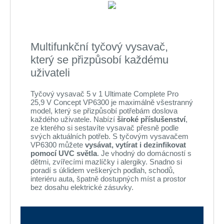
Multifunkční tyčový vysavač,
který se přizpůsobí každému
uživateli
Tyčový vysavač 5 v 1 Ultimate Complete Pro
25,9 V Concept VP6300 je maximálně všestranný
model, který se přizpůsobí potřebám doslova
každého uživatele. Nabízí
široké příslušenství
,
ze kterého si sestavíte vysavač přesně podle
svých aktuálních potřeb. S tyčovým vysavačem
VP6300 můžete
vysávat, vytírat i dezinfikovat
pomocí UVC světla
. Je vhodný do domácností s
dětmi, zvířecími mazlíčky i alergiky. Snadno si
poradí s úklidem veškerých podlah, schodů,
interiéru auta, špatně dostupných míst a prostor
bez dosahu elektrické zásuvky.