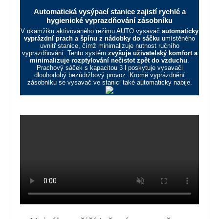
Automatická vysýpací stanice zajistí rychlé a
hygienické vyprazdňování zásobníku
V okamžiku aktivovaného režimu AUTO vysavač
automaticky
vyprázdní prach a špínu z nádobky do sáčku
umístěného
uvnitř stanice, čímž minimalizuje nutnost ručního
vyprazdňování. Tento systém
zvyšuje uživatelský komfort a
minimalizuje rozptylování nečistot zpět do vzduchu
.
Prachový sáček s kapacitou 3 l poskytuje vysavači
dlouhodobý bezúdržbový provoz. Kromě vyprázdnění
zásobníku se vysavač ve stanici také automaticky nabije.