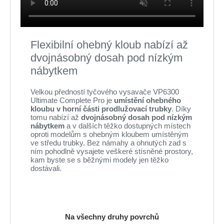
Flexibilní ohebný kloub nabízí až
dvojnásobný dosah pod nízkým
nábytkem
Velkou předností tyčového vysavače VP6300
Ultimate Complete Pro je
umístění ohebného
kloubu v horní části prodlužovací trubky
. Díky
tomu nabízí až
dvojnásobný dosah pod nízkým
nábytkem
a v dalších těžko dostupných místech
oproti modelům s ohebným kloubem umístěným
ve středu trubky. Bez námahy a ohnutých zad s
ním pohodlně vysajete veškeré stísněné prostory,
kam byste se s běžnými modely jen těžko
dostávali.
Na všechny druhy povrchů