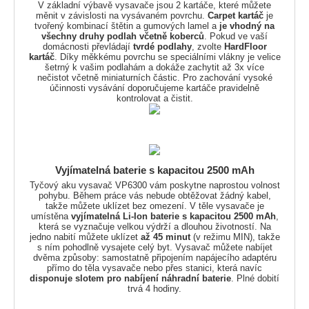
V základní výbavě vysavače jsou 2 kartáče, které můžete
měnit v závislosti na vysávaném povrchu.
Carpet kartáč
je
tvořený kombinací štětin a gumových lamel a
je vhodný na
všechny druhy podlah včetně koberců
. Pokud ve vaší
domácnosti převládají
tvrdé podlahy
, zvolte
HardFloor
kartáč
. Díky měkkému povrchu se speciálními vlákny je velice
šetrný k vašim podlahám a dokáže zachytit až 3x více
nečistot včetně miniaturních částic. Pro zachování vysoké
účinnosti vysávání doporučujeme kartáče pravidelně
kontrolovat a čistit.
Vyjímatelná baterie s kapacitou 2500 mAh
Tyčový aku vysavač VP6300 vám poskytne naprostou volnost
pohybu. Během práce vás nebude obtěžovat žádný kabel,
takže můžete uklízet bez omezení. V těle vysavače je
umístěna
vyjímatelná Li-Ion baterie s kapacitou 2500 mAh
,
která se vyznačuje velkou výdrží a dlouhou životností. Na
jedno nabití můžete uklízet
až 45 minut
(v režimu MIN), takže
s ním pohodlně vysajete celý byt. Vysavač můžete nabíjet
dvěma způsoby: samostatně připojením napájecího adaptéru
přímo do těla vysavače nebo přes stanici, která navíc
disponuje slotem pro nabíjení náhradní baterie
. Plné dobití
trvá 4 hodiny.