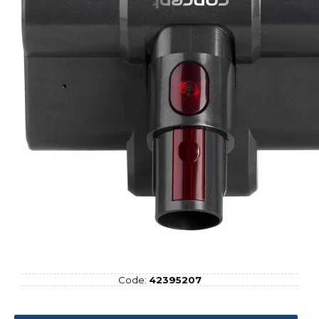
Code:
42395207