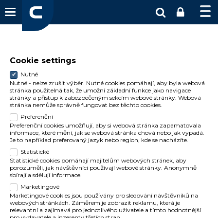
Cookie settings
Nutné
Nutné - nelze zrušit výběr. Nutné cookies pomáhají, aby byla webová
stránka použitelná tak, že umožní základní funkce jako navigace
stránky a přístup k zabezpečeným sekcím webové stránky. Webová
stránka nemůže správně fungovat bez těchto cookies.
Preferenční
Preferenční cookies umožňují, aby si webová stránka zapamatovala
informace, které mění, jak se webová stránka chová nebo jak vypadá.
Je to například preferovaný jazyk nebo region, kde se nacházíte.
Statistické
Statistické cookies pomáhají majitelům webových stránek, aby
porozuměli, jak návštěvníci používají webové stránky. Anonymně
sbírají a sdělují informace.
Marketingové
Marketingové cookies jsou používány pro sledování návštěvníků na
webových stránkách. Záměrem je zobrazit reklamu, která je
relevantní a zajímavá pro jednotlivého uživatele a tímto hodnotnější
pro vydavatele a inzerenty třetích stran.