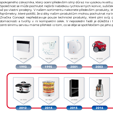
spokojeného zákazníka, který ocení především silný důraz na vysokou kvalitu, 
Společnost se může pochlubit nejširší nabídkou rychlovarných konvic, sušiček
až po vlastní prodejny. V našem sortimentu naleznete především produkty, kte
fajnšmekry, které potěší, že si díky našim produktům mohou pochutnat na tra
Značka Concept nepředstavuje pouze technické produkty, které plní svůj úč
domácnosti a tvořily v ní kompaktní celek. V neposlední řadě je důležitá
centrálnímu servisu máme přehled i o tom, co se děje se spotřebičem po jeho p