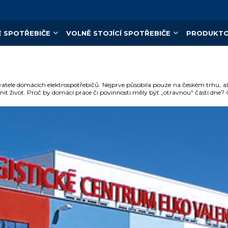
 SPOTŘEBIČE
VOLNĚ STOJÍCÍ SPOTŘEBIČE
PRODUKTO
atele domácích elektrospotřebičů. Nejprve působila pouze na českém trhu, ale
t život. Proč by domácí práce či povinnosti měly být „otravnou“ částí dne? Cí