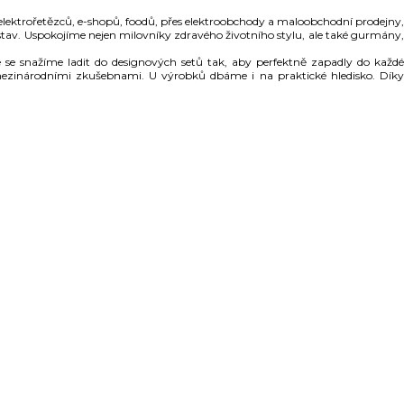
elektrořetězců, e-shopů, foodů, přes elektroobchody a maloobchodní prodejny,
dstav. Uspokojíme nejen milovníky zdravého životního stylu, ale také gurmány,
e se snažíme ladit do designových setů tak, aby perfektně zapadly do každé
 mezinárodními zkušebnami. U výrobků dbáme i na praktické hledisko. Díky