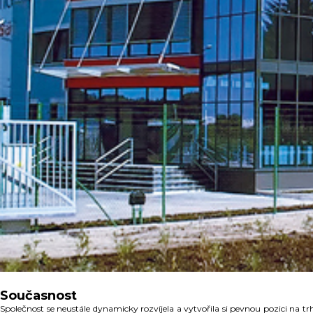
Současnost
Společnost se neustále dynamicky rozvíjela a vytvořila si pevnou pozici na trh