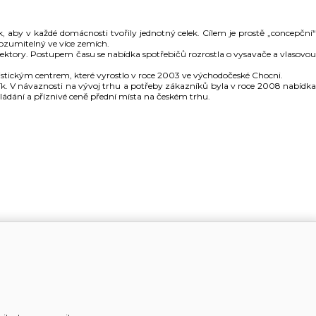
, aby v každé domácnosti tvořily jednotný celek. Cílem je prostě „concepční“
rozumitelný ve více zemích.
ektory. Postupem času se nabídka spotřebičů rozrostla o vysavače a vlasovou
stickým centrem, které vyrostlo v roce 2003 ve východočeské Chocni.
azník. V návaznosti na vývoj trhu a potřeby zákazníků byla v roce 2008 nabídka
ládání a příznivé ceně přední místa na českém trhu.