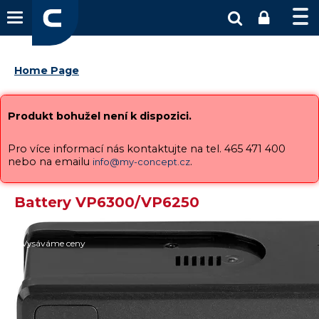
Home Page
Produkt bohužel není k dispozici.
Pro více informací nás kontaktujte na tel. 465 471 400
nebo na emailu
.
info@my-concept.cz
Battery VP6300/VP6250
Vysáváme ceny