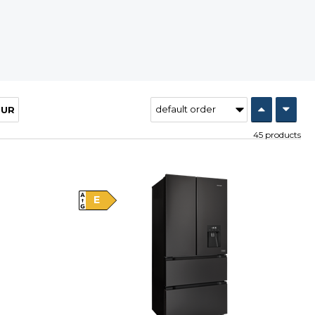
EUR
45 products
Vysáváme ceny
E