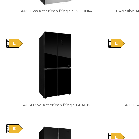
LA6983ss American fridge SINFONIA
LA7691bc A
Vysáváme ceny
Vysáváme cen
E
E
LA8383bc American fridge BLACK
LA8383d
E
Vysáváme cen
E