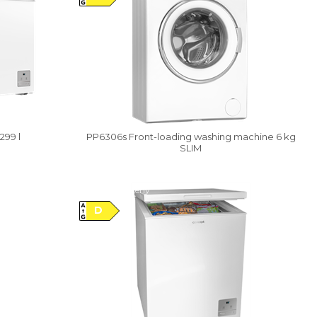
299 l
PP6306s Front-loading washing machine 6 kg
SLIM
Vysáváme ceny
D