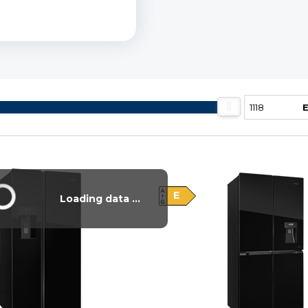
y
Vysáváme ceny
E
Loading data ...