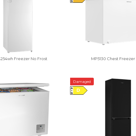
54wh Freezer No Frost
MP5130 Chest Freezer 
Damaged
D