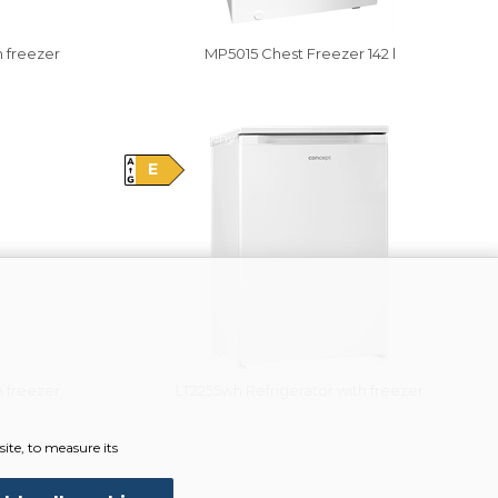
h freezer
MP5015 Chest Freezer 142 l
Vysáváme ceny
E
h freezer
LT2255wh Refrigerator with freezer
ite, to measure its