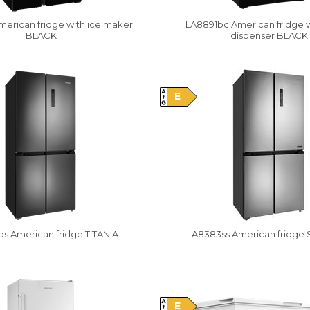
merican fridge with ice maker
LA8891bc American fridge w
BLACK
dispenser BLACK
y
Vysáváme ceny
E
s American fridge TITANIA
LA8383ss American fridge
y
Vysáváme ceny
E