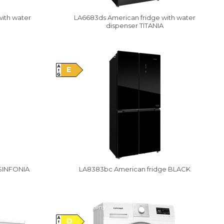
ith water
LA6683ds American fridge with water
dispenser TITANIA
Damaged package
E
 SINFONIA
LA8383bc American fridge BLACK
Vysáváme ceny
D