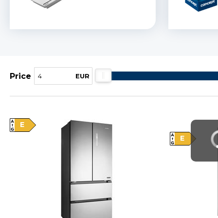
Price
EUR
E
Vysáváme cen
E