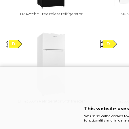
LM4255bc Freezeless refrigerator
MP50
Vysáváme ceny
Vysáváme cen
D
D
LFT4355wh Refrigerator with freezer
LFT4355b
This website uses
We use so-called cookies to
functionality and, in gene