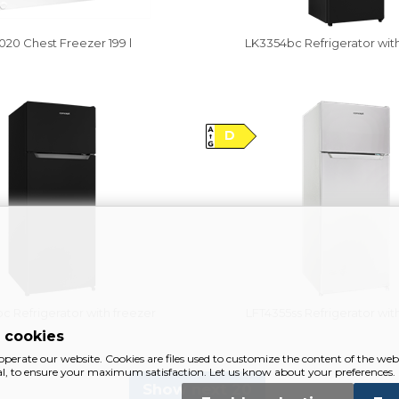
20 Chest Freezer 199 l
LK3354bc Refrigerator wit
y
Vysáváme ceny
D
c Refrigerator with freezer
LFT4355ss Refrigerator wit
 cookies
 operate our website. Cookies are files used to customize the content of the webs
ral, to ensure your maximum satisfaction. Let us know about your preferences.
Show next 20