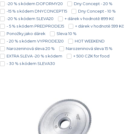
-20 % s kódem DOFORMY20
Dny Concept - 20 %
-15 % s kódem DNYCONCEPT15
Dny Concept - 10 %
-20 % s kódem SLEVA20
+ dárek v hodnotě 899 Kč
- 5 % s kódem PREDPRODEJ5
+ dárek v hodnotě 599 Kč
Ponožky jako dárek
Sleva 10 %
- 20 % s kódem VYPRODEJ20
HOT WEEKEND
Narozeninová sleva 20 %
Narozeninová sleva 15 %
EXTRA SLEVA -20 % s kódem
+ 500 CZK for food
- 30 % s kódem SLEVA30
Vysáváme ceny