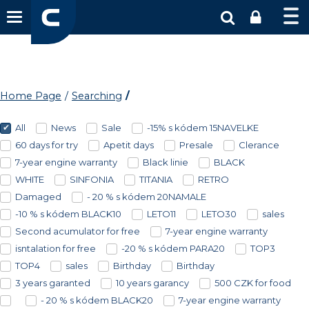
Home Page
Searching
All
News
Sale
-15% s kódem 15NAVELKE
60 days for try
Apetit days
Presale
Clerance
7-year engine warranty
Black linie
BLACK
WHITE
SINFONIA
TITANIA
RETRO
Damaged
- 20 % s kódem 20NAMALE
-10 % s kódem BLACK10
LETO11
LETO30
sales
Second acumulator for free
7-year engine warranty
isntalation for free
-20 % s kódem PARA20
TOP3
TOP4
sales
Birthday
Birthday
3 years garanted
10 years garancy
500 CZK for food
- 20 % s kódem BLACK20
7-year engine warranty