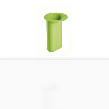
Vysáváme ceny
Pusher LO7040/7045
Vysáváme ceny