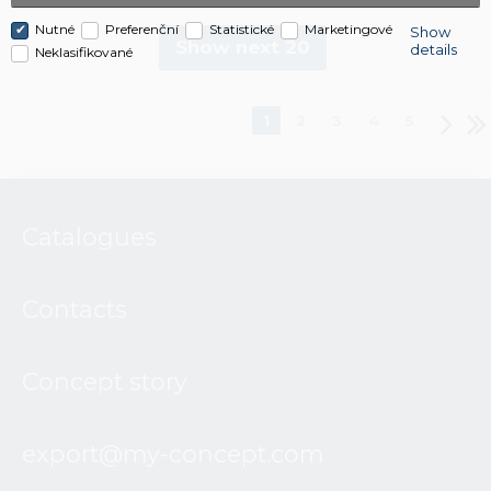
Nutné
Preferenční
Statistické
Marketingové
Show
Show next 20
details
Neklasifikované
1
2
3
4
5
Catalogues
Contacts
Concept story
export@my-concept.com