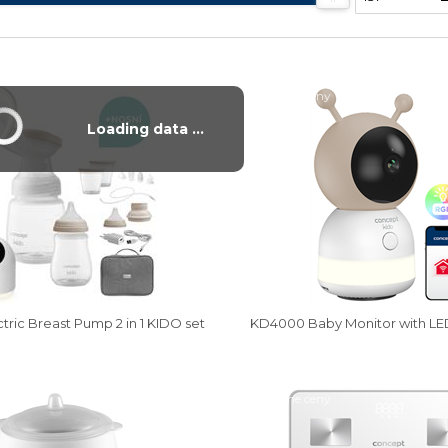
y
Vysáváme ceny
Loading data ...
ric Breast Pump 2 in 1 KIDO set
KD4000 Baby Monitor with LE
y
Vysáváme ceny