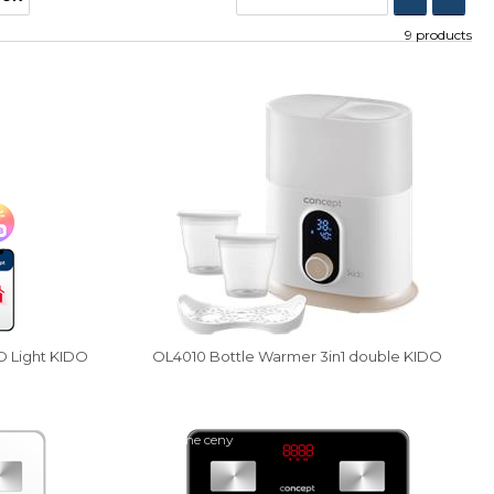
9 products
Vysáváme ceny
D Light KIDO
OL4010 Bottle Warmer 3in1 double KIDO
Vysáváme ceny