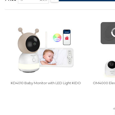
Vysáváme ceny
Vysáváme cen
KD4010 Baby Monitor with LED Light KIDO
OM4000 Elect
Vysáváme ceny
Vysáváme cen