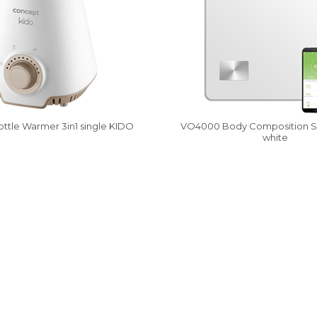
tle Warmer 3in1 single KIDO
VO4000 Body Composition Sm
white