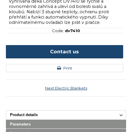
Vyhřívaná deka Concept DV7410 se rychle a
rovnoměrně zahřívá a uleví od bolesti svalů a
kloubů. Nabízí 3 stupně teploty, ochranu proti
přehřátí a funkci automatického vypnutí. Díky
odnímatelnému ovladači lze prát v pračce.
Code:
dv7410
Contact us
Print
Next
Electric Blankets
Product details
Parameters