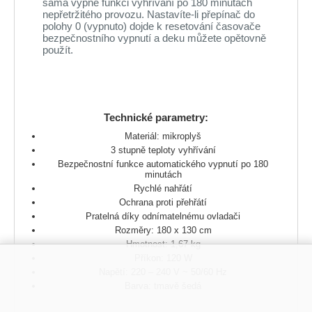
sama vypne funkci vyhřívání po 180 minutách
nepřetržitého provozu. Nastavíte-li přepínač do
polohy 0 (vypnuto) dojde k resetování časovače
bezpečnostního vypnutí a deku můžete opětovně
použít.
Technické parametry:
Materiál: mikroplyš
3 stupně teploty vyhřívání
Bezpečnostní funkce automatického vypnutí po 180
minutách
Rychlé nahřátí
Ochrana proti přehřátí
Pratelná díky odnímatelnému ovladači
Rozměry: 180 x 130 cm
Hmotnost: 1,67 kg
Příkon: 120 W
Napětí: 220 – 240 V ~ 50/60 Hz
Barva: tmavě šedá