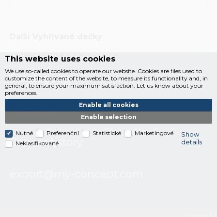
Další
Vyhřívané dečky
This website uses cookies
We use so-called cookies to operate our website. Cookies are files used to
Catalogues
customize the content of the website, to measure its functionality and, in
general, to ensure your maximum satisfaction. Let us know about your
preferences.
Enable all cookies
Contacts
Enable selection
Nutné
Preferenční
Statistické
Marketingové
Show
Concept story
details
Neklasifikované
export@my-concept.com
Concept