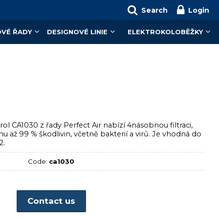
Search
Login
VÉ ŘADY
DESIGNOVÉ LINIE
ELEKTROKOLOBĚŽKY
ol CA1030 z řady Perfect Air nabízí 4násobnou filtraci,
hu až 99 % škodlivin, včetně bakterií a virů. Je vhodná do
2.
Code:
ca1030
Contact us