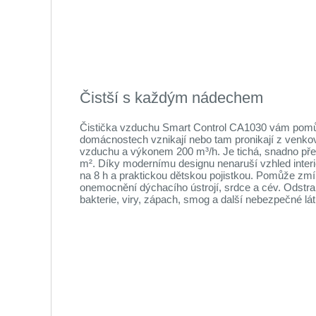
Čistší s každým nádechem
Čistička vzduchu Smart Control CA1030 vám pomůže 
domácnostech vznikají nebo tam pronikají z venkovn
vzduchu a výkonem 200 m³/h. Je tichá, snadno přen
m². Díky modernímu designu nenaruší vzhled inte
na 8 h a praktickou dětskou pojistkou. Pomůže zmírn
onemocnění dýchacího ústrojí, srdce a cév. Odstra
bakterie, viry, zápach, smog a další nebezpečné látk