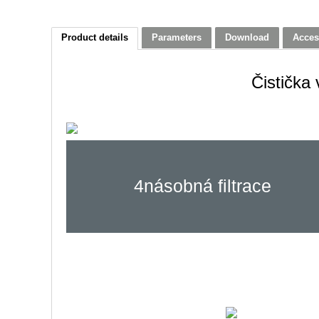
Product details
Parameters
Download
Acces
Čistička
4násobná filtrace