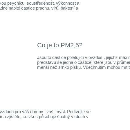
idskou psychiku, soustředěnost, výkonnost a
ně nabité částice prachu, virů, bakterií a
Co je to PM2,5?
Jsou to částice poletující v ovzduší, jejichž max
představu se jedná o částice, které jsou v prům
menší než zrnko písku. Vdechnutím mohou mít tyt
vzduch pro váš domov i vaši mysl. Podívejte se
ir a zjistěte, co vše způsobuje špatný vzduch v