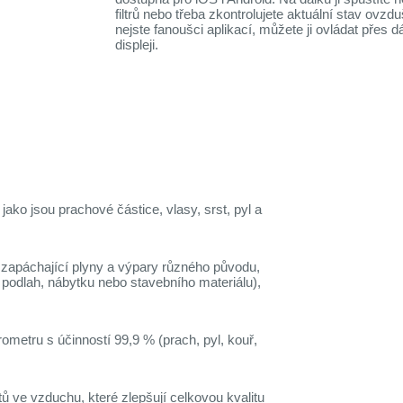
filtrů nebo třeba zkontrolujete aktuální stav ovz
nejste fanoušci aplikací, můžete ji ovládat přes
displeji.
jako jsou prachové částice, vlasy, srst, pyl a
í zapáchající plyny a výpary různého původu,
 podlah, nábytku nebo stavebního materiálu),
rometru s účinností 99,9 % (prach, pyl, kouř,
ů ve vzduchu, které zlepšují celkovou kvalitu