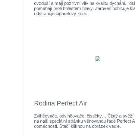
ovzduší a mají pozitivní vliv na kvalitu dýchání, l
pomáhají proti bolestem hlavy. Zároveň pohlcuje klad
odstraňuje cigaretový kouř.
Rodina Perfect Air
Zvlhčovače, odvlhčovače, čističky… Čistý a svěží 
na naši speciální stránku věnovanou řadě Perfect A
domácnosti. Stačí kliknou na obrázek vedle.