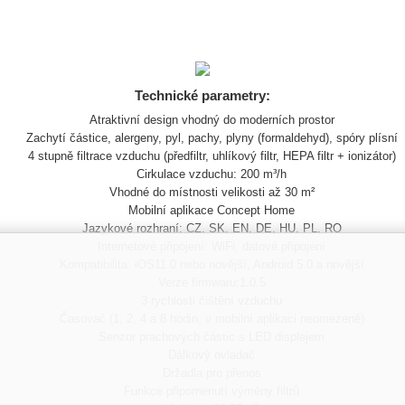
Technické parametry:
Atraktivní design vhodný do moderních prostor
Zachytí částice, alergeny, pyl, pachy, plyny (formaldehyd), spóry plísní
4 stupně filtrace vzduchu (předfiltr, uhlíkový filtr, HEPA filtr + ionizátor)
Cirkulace vzduchu: 200 m³/h
Vhodné do místnosti velikosti až 30 m²
Mobilní aplikace Concept Home
Jazykové rozhraní: CZ, SK, EN, DE, HU, PL, RO
Internetové připojení: WiFi, datové připojení
Kompatibilita: iOS11.0 nebo novější, Android 5.0 a novější
Verze firmwaru:1.0.5
3 rychlosti čištění vzduchu
Časovač (1, 2, 4 a 8 hodin, v mobilní aplikaci neomezeně)
Senzor prachových částic s LED displejem
Dálkový ovladač
Držadla pro přenos
Funkce připomenutí výměny filtrů