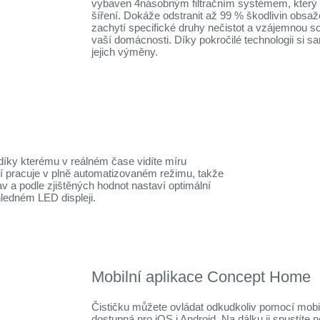
vybaven 4násobným filtračním systémem, který z
šíření. Dokáže odstranit až 99 % škodlivin obsaž
zachytí specifické druhy nečistot a vzájemnou s
vaší domácnosti. Díky pokročilé technologii si sa
jejich výměny.
 díky kterému v reálném čase vidíte míru
í pracuje v plně automatizovaném režimu, takže
av a podle zjištěných hodnot nastaví optimální
hledném LED displeji.
Mobilní aplikace Concept Home
Čističku můžete ovládat odkudkoliv pomocí mobi
dostupná pro iOS i Android. Na dálku ji spustíte ne