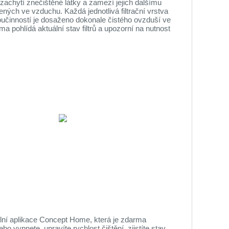
achytí znečištěné látky a zamezí jejich dalšímu
ených ve vzduchu. Každá jednotlivá filtrační vrstva
oučinností je dosaženo dokonale čistého ovzduší ve
ma pohlídá aktuální stav filtrů a upozorní na nutnost
lní aplikace Concept Home, která je zdarma
bo vypnete, upravíte rychlost čištění, zjistíte stav