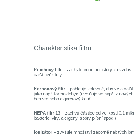
Charakteristika filtrů
Prachový filtr
– zachytí hrubé nečistoty z ovzduší, 
další nečistoty
Karbonový filtr
– pohlcuje jedovaté, dusivé a dalš
jako např. formaldehyd (uvolňuje se např. z nových
benzen nebo cigaretový kouř
HEPA filtr 13
– zachytí částice od velikosti 0,1 mik
bakterie, viry, alergeny, spóry plísní apod.)
Ionizátor
– zvyšuje množství záporně nabitých iont