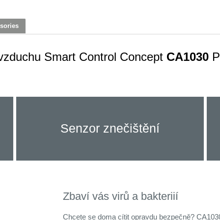
sories
 vzduchu Smart Control Concept
CA1030
P
Senzor znečištění
Zbaví vás virů a bakteriií
Chcete se doma cítit opravdu bezpečně? CA1030