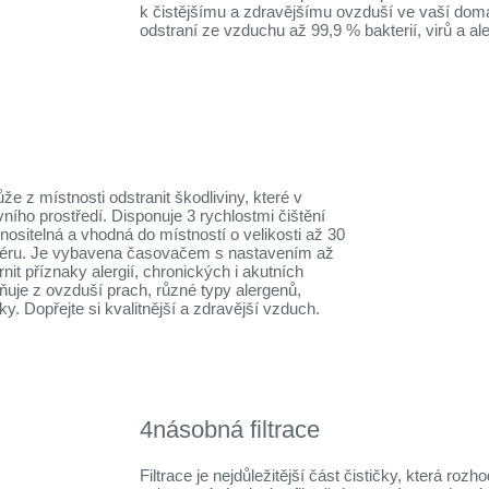
k čistějšímu a zdravějšímu ovzduší ve vaší domá
odstraní ze vzduchu až 99,9 % bakterií, virů a al
z místnosti odstranit škodliviny, které v
ího prostředí. Disponuje 3 rychlostmi čištění
ositelná a vhodná do místností o velikosti až 30
riéru. Je vybavena časovačem s nastavením až
it příznaky alergií, chronických i akutních
ňuje z ovzduší prach, různé typy alergenů,
y. Dopřejte si kvalitnější a zdravější vzduch.
4násobná filtrace
Filtrace je nejdůležitější část čističky, která r