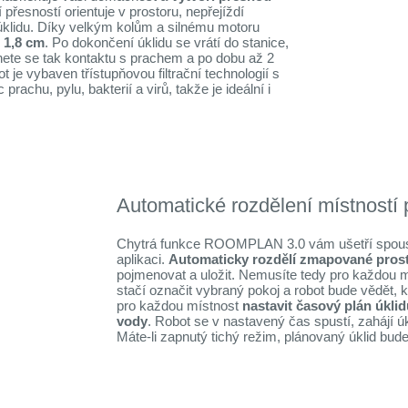
přesností orientuje v prostoru, nepřejíždí
 úklidu. Díky velkým kolům a silnému motoru
 1,8 cm
. Po dokončení úklidu se vrátí do stanice,
nete se tak kontaktu s prachem a po dobu až 2
je vybaven třístupňovou filtrační technologií s
rachu, pylu, bakterií a virů, takže je ideální i
Automatické rozdělení místností 
Chytrá funkce ROOMPLAN 3.0 vám ušetří spousty
aplikaci.
Automaticky rozdělí zmapované prosto
pojmenovat a uložit. Nemusíte tedy pro každou m
stačí označit vybraný pokoj a robot bude vědět, 
pro každou místnost
nastavit časový plán úkli
vody
. Robot se v nastavený čas spustí, zahájí úk
Máte-li zapnutý tichý režim, plánovaný úklid bud