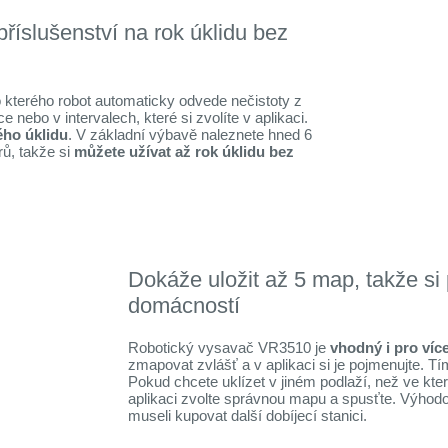
říslušenství na rok úklidu bez
o kterého robot automaticky odvede nečistoty z
nebo v intervalech, které si zvolíte v aplikaci.
ého úklidu
. V základní výbavě naleznete hned 6
rů, takže si
můžete užívat až rok úklidu bez
Dokáže uložit až 5 map, takže si 
domácností
Robotický vysavač VR3510 je
vhodný i pro ví
zmapovat zvlášť a v aplikaci si je pojmenujte. 
Pokud chcete uklízet v jiném podlaží, než ve kte
aplikaci zvolte správnou mapu a spusťte. Výhodou
museli kupovat další dobíjecí stanici.