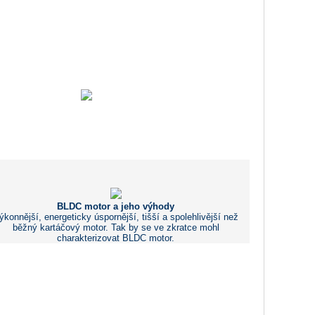
BLDC motor a jeho výhody
ýkonnější, energeticky úspornější, tišší a spolehlivější než
běžný kartáčový motor. Tak by se ve zkratce mohl
charakterizovat BLDC motor.