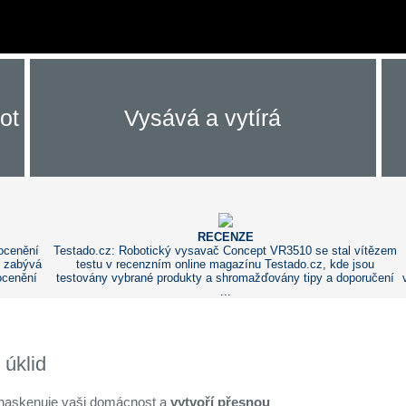
ot
Vysává a vytírá
RECENZE
ocenění
Testado.cz: Robotický vysavač Concept VR3510 se stal vítězem
e zabývá
testu v recenzním online magazínu Testado.cz, kde jsou
ocenění
testovány vybrané produkty a shromažďovány tipy a doporučení
...
 úklid
 naskenuje vaši domácnost a
vytvoří přesnou