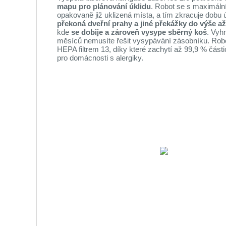
mapu pro plánování úklidu
. Robot se s maximální 
opakovaně již uklizená místa, a tím zkracuje dobu
překoná dveřní prahy a jiné překážky do výše až
kde
se dobije a zároveň vysype sběrný koš
. Vyh
měsíců nemusíte řešit vysypávání zásobníku. Robot 
HEPA filtrem 13, díky které zachytí až 99,9 % částic p
pro domácnosti s alergiky.