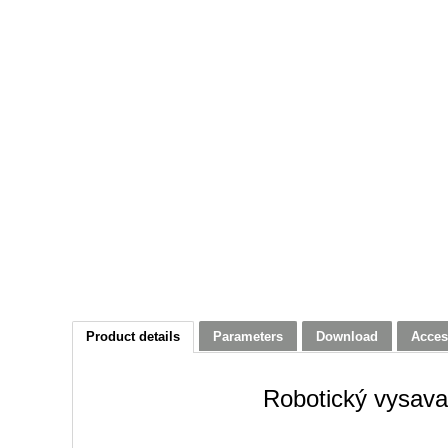
Product details
Parameters
Download
Acces
Robotický vysav