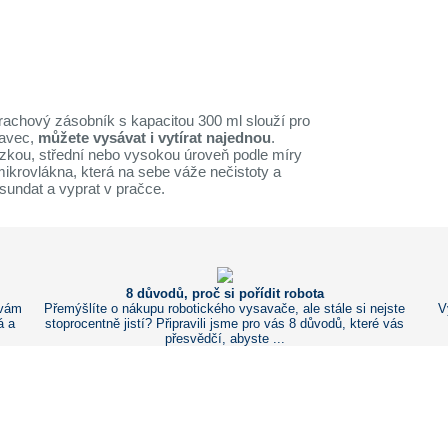
Prachový zásobník s kapacitou 300 ml slouží pro
tavec,
můžete vysávat i vytírat najednou
.
ízkou, střední nebo vysokou úroveň podle míry
mikrovlákna, která na sebe váže nečistoty a
e sundat a vyprat v pračce.
8 důvodů, proč si pořídit robota
 vám
Přemýšlíte o nákupu robotického vysavače, ale stále si nejste
V
á a
stoprocentně jistí? Připravili jsme pro vás 8 důvodů, které vás
přesvědčí, abyste ...