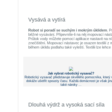
Vysává a vytírá
Robot si poradí se suchým i mokrým úklidem
. 
běžné vysávání. Připevníte-li na něj mopovací nás
Průtok vody můžete pomocí aplikace nastavit na n
znečištění. Mopovací nástavec je osazen textilií z 
během úklidu podlahu také vyleští. Textilii lze lehc
Jak vybrat robotický vysavač?
Robotický vysavač představuje skvělého pomocníka, který
dokáže ušetřit spousty času. Každá domácnost je však jin
také nároky ...
Dlouhá výdrž a vysoká sací síla