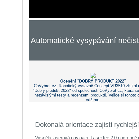
Automatické vysypávání nečist
Ocenění "DOBRÝ PRODUKT 2022"
CoVybrat.cz: Robotický vysavač Concept VR3510 získal 
"Dobrý produkt 2022" od společnosti CoVybrat.cz, která s
nezávislými testy a recenzemi produktů. Velice si tohoto 
vážíme.
Dokonalá orientace zajistí rychlejší
Vyspělá laserová navigace LaserTec 2.0 podrobně