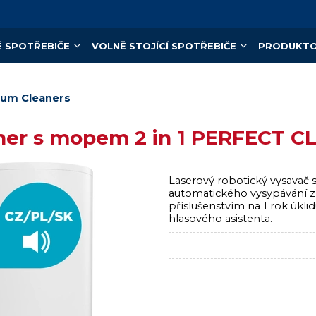
 SPOTŘEBIČE
VOLNĚ STOJÍCÍ SPOTŘEBIČE
PRODUKTO
uum Cleaners
ner s mopem 2 in 1 PERFECT C
Laserový robotický vysavač
automatického vysypávání z
příslušenstvím na 1 rok úkl
hlasového asistenta.