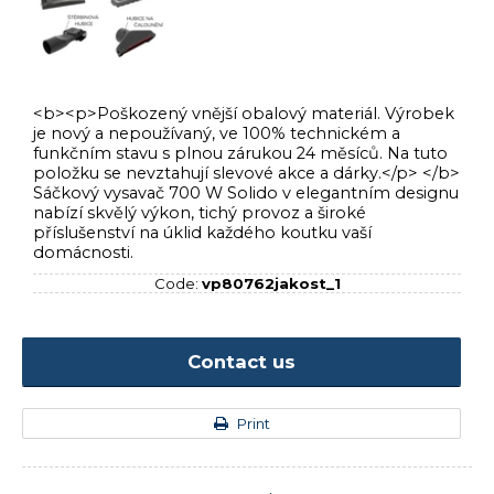
<b><p>Poškozený vnější obalový materiál. Výrobek
je nový a nepoužívaný, ve 100% technickém a
funkčním stavu s plnou zárukou 24 měsíců. Na tuto
položku se nevztahují slevové akce a dárky.</p> </b>
Sáčkový vysavač 700 W Solido v elegantním designu
nabízí skvělý výkon, tichý provoz a široké
příslušenství na úklid každého koutku vaší
domácnosti.
Code:
vp80762jakost_1
Contact us
Print