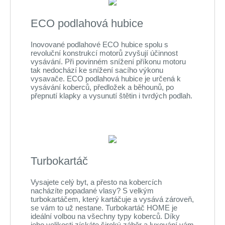
ECO podlahová hubice
Inovované podlahové ECO hubice spolu s
revoluční konstrukcí motorů zvyšují účinnost
vysávání. Při povinném snížení příkonu motoru
tak nedochází ke snížení sacího výkonu
vysavače. ECO podlahová hubice je určená k
vysávání koberců, předložek a běhounů, po
přepnutí klapky a vysunutí štětin i tvrdých podlah.
Turbokartáč
Vysajete celý byt, a přesto na kobercích
nacházíte popadané vlasy? S velkým
turbokartáčem, který kartáčuje a vysává zároveň,
se vám to už nestane. Turbokartáč HOME je
ideální volbou na všechny typy koberců. Díky
jeho velikosti získáte široký záběr a luxování vám