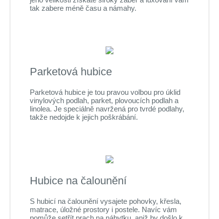
tak zabere méně času a námahy.
Parketová hubice
Parketová hubice je tou pravou volbou pro úklid
vinylových podlah, parket, plovoucích podlah a
linolea. Je speciálně navržená pro tvrdé podlahy,
takže nedojde k jejich poškrábání.
Hubice na čalounění
S hubicí na čalounění vysajete pohovky, křesla,
matrace, úložné prostory i postele. Navíc vám
pomůže setřít prach na nábytku, aniž by došlo k