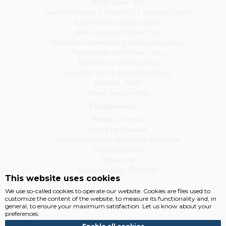
Akční rádius: 8 m
Součástí balení je 1 x textilní a 1 x papírový sáček
Elektronická regulace výkonu
Délka přívodního kabelu: 5 m
Parkování ve vertikální a horizontální poloze
Pojistka proti zavření bez sáčku
Automatický naviják kabelu
Hmotnost: 4,4 kg (bez příslušenství)
Hlučnost: 78 dB
Barva: tmavě modrá
Příslušenství:
Podlahová hubice
Hubice na čalounění
Štěrbinová hubice s prachovým kartáčkem
Parketová hubice
Turbokartáč
Náhradní sáčky: SMS9000
This website uses cookies
We use so-called cookies to operate our website. Cookies are files used to
customize the content of the website, to measure its functionality and, in
general, to ensure your maximum satisfaction. Let us know about your
preferences.