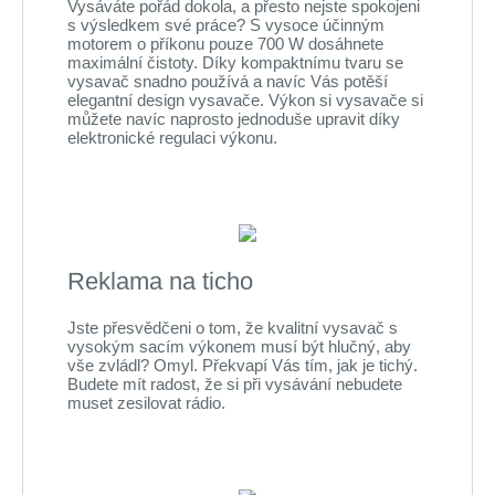
Vysáváte pořád dokola, a přesto nejste spokojeni
s výsledkem své práce? S vysoce účinným
motorem o příkonu pouze 700 W dosáhnete
maximální čistoty. Díky kompaktnímu tvaru se
vysavač snadno používá a navíc Vás potěší
elegantní design vysavače. Výkon si vysavače si
můžete navíc naprosto jednoduše upravit díky
elektronické regulaci výkonu.
Reklama na ticho
Jste přesvědčeni o tom, že kvalitní vysavač s
vysokým sacím výkonem musí být hlučný, aby
vše zvládl? Omyl. Překvapí Vás tím, jak je tichý.
Budete mít radost, že si při vysávání nebudete
muset zesilovat rádio.