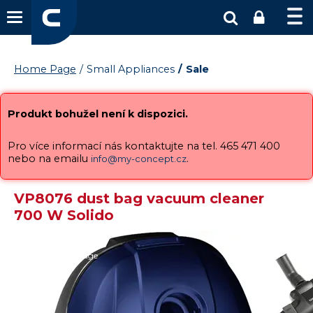
Home Page
Small Appliances
Sale
Produkt bohužel není k dispozici.
Pro více informací nás kontaktujte na tel. 465 471 400
nebo na emailu
.
info@my-concept.cz
VP8076 dust bag vacuum cleaner
700 W Solido
Damaged package