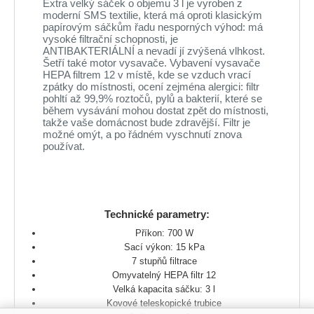
Extra velký sáček o objemu 3 l je vyroben z
moderní SMS textilie, která má oproti klasickým
papírovým sáčkům řadu nesporných výhod: má
vysoké filtrační schopnosti, je
ANTIBAKTERIÁLNÍ a nevadí jí zvýšená vlhkost.
Šetří také motor vysavače. Vybavení vysavače
HEPA filtrem 12 v místě, kde se vzduch vrací
zpátky do místnosti, ocení zejména alergici: filtr
pohltí až 99,9% roztočů, pylů a bakterií, které se
během vysávání mohou dostat zpět do místnosti,
takže vaše domácnost bude zdravější. Filtr je
možné omýt, a po řádném vyschnutí znova
používat.
Technické parametry:
Příkon: 700 W
Sací výkon: 15 kPa
7 stupňů filtrace
Omyvatelný HEPA filtr 12
Velká kapacita sáčku: 3 l
Kovové teleskopické trubice