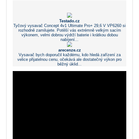
Testado.cz
Tyčový vysavač Concept 4v1 Ultimate Pro+ 29,6 V VP6260 si
rozhodně zamilujete. Potěší vás extrémně velkým sacím
výkonem, velmi dobrou výdrží baterie i krátkou dobou
nabíjení...
arecenze.cz
Vysavač bych doporučil každému, kdo hledá zařízení za
velice přijatelnou cenu, očekává ale dostatečný výkon pro
běžný úklid...