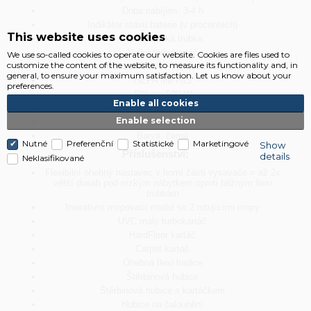
Doba nabíjení: 3-4 h
Indikátor stavu baterie (v procentech)
This website uses cookies
Teleskopická trubka
Velký turbokartáč
We use so-called cookies to operate our website. Cookies are files used to
customize the content of the website, to measure its functionality and, in
Aretace turbokartáče - vysavač stojí sám
general, to ensure your maximum satisfaction. Let us know about your
HEPA filtr H13
preferences.
Příkon: 500 W
Enable all cookies
Hlučnost: ≤85 dB
Enable selection
Hmotnost: 2,9 kg
Barva: černá
Nutné
Preferenční
Statistické
Marketingové
Show
Příslušenství:
details
Neklasifikované
Flexibilní ohebný nástavec v horní části vysavače = až 2x
větší dosah pod nízkým nábytkem oproti běžným flexi
trubkám
Inovativní mopovací modul se 2 rotujícími mopy
UVC malý turbokartáč
HardFloor kartáč
Carpet kartáč
Ohebná flexi hadice
Štěrbinová hubice
Štěrbinová hubice s kartáčkem
Hubice na čalounění