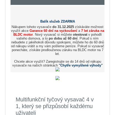
Balík služeb ZDARMA
Nákupem tohoto vysavače
do 31.12.2025
získáváte možnost
využít akce
Garance 60 dní na vyzkoušení
a
7 let záruka na
BLDC motor
. Nový vysavač si můžete
otestovat
v pohodlí
vašeho domova, a to
po dobu až 60 dní
. Pokud s ním
nebudete z jakéhokoli důvodu spokojeni, můžete ho do 60 dnů
od nákupu vrátit a my vám pošleme peníze. Pokud si vysavač
ponecháte, získáte prodlouženou záruku na BLDC motor na 7
let.
Chcete akce využít? Zaregistrujte se do 14 dnů od nákupu
vysavače na našich stránkách
"Chytře vymyšlené výhody"
Multifunkční tyčový vysavač 4 v
1, který se přizpůsobí každému
uživateli