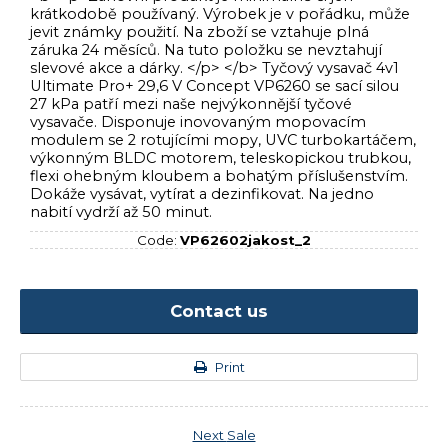
krátkodobě používaný. Výrobek je v pořádku, může
jevit známky použití. Na zboží se vztahuje plná
záruka 24 měsíců. Na tuto položku se nevztahují
slevové akce a dárky. </p> </b> Tyčový vysavač 4v1
Ultimate Pro+ 29,6 V Concept VP6260 se sací silou
27 kPa patří mezi naše nejvýkonnější tyčové
vysavače. Disponuje inovovaným mopovacím
modulem se 2 rotujícími mopy, UVC turbokartáčem,
výkonným BLDC motorem, teleskopickou trubkou,
flexi ohebným kloubem a bohatým příslušenstvím.
Dokáže vysávat, vytírat a dezinfikovat. Na jedno
nabití vydrží až 50 minut.
Code:
VP62602jakost_2
Contact us
Print
Next
Sale