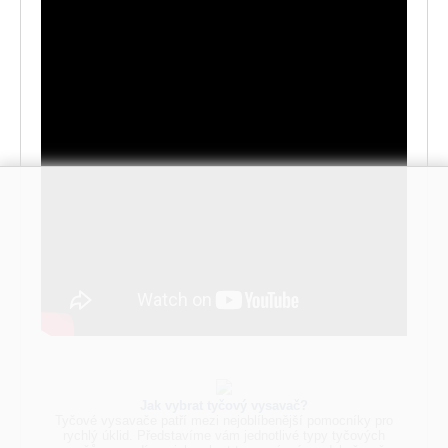
Jak vybrat tyčový vysavač?
Tyčové vysavače patří mezi nejoblíbenější pomocníky pro
rychlý úklid. Představíme vám jednotlivé typy tyčových