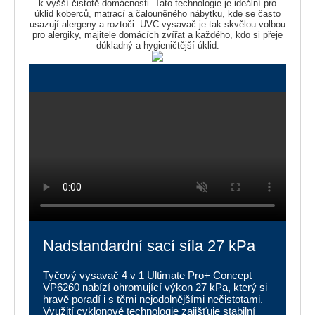
k vyšší čistotě domácnosti. Tato technologie je ideální pro
úklid koberců, matrací a čalouněného nábytku, kde se často
usazují alergeny a roztoči. UVC vysavač je tak skvělou volbou
pro alergiky, majitele domácích zvířat a každého, kdo si přeje
důkladný a hygieničtější úklid.
Nadstandardní sací síla 27 kPa
Tyčový vysavač 4 v 1 Ultimate Pro+ Concept
VP6260 nabízí ohromující výkon 27 kPa, který si
hravě poradí i s těmi nejodolnějšími nečistotami.
Využití cyklonové technologie zajišťuje stabilní