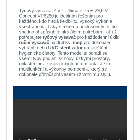
Tyčový vysavač 4 v 1 Ultimate Pro+ 29,6 V
Concept VP6260 je ideálním řešením pro
každého, kdo hledá flexibilitu, vysoký výkon a
všestrannost. Díky širokému příslušenství si ho
snadno přizpůsobíte aktuálním potřebám - ať už
potřebujete
tyčový vysavač
pro každodenní úklid,
ruční vysavač
na drobky,
mop
pro dokonalé
vytírání, nebo
UVC sterilizátor
na zajištění
hygienické čistoty. Tento model si poradí se
všemi typy podlah, schody, úzkými prostory,
oblastmi bez zásuvek i interiérem auta. Je to
multifunkční a výkonný pomocník, který se
dokonale přizpůsobí vašemu životnímu stylu.