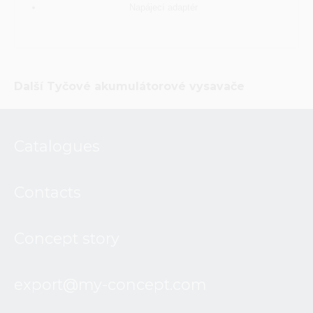
Napájecí adaptér
Další
Tyčové akumulátorové vysavače
Catalogues
Contacts
Concept story
export@my-concept.com