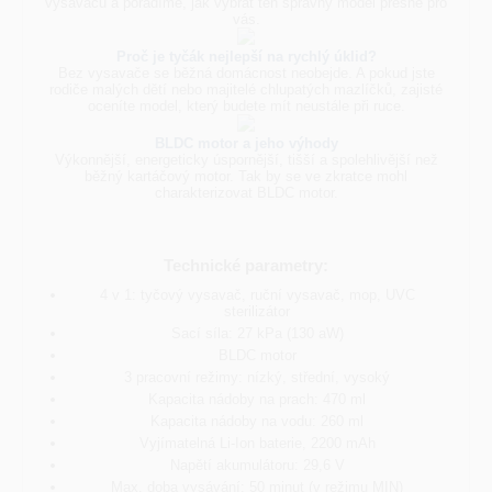
vysavačů a poradíme, jak vybrat ten správný model přesně pro
vás.
Proč je tyčák nejlepší na rychlý úklid?
Bez vysavače se běžná domácnost neobejde. A pokud jste
rodiče malých dětí nebo majitelé chlupatých mazlíčků, zajisté
oceníte model, který budete mít neustále při ruce.
BLDC motor a jeho výhody
Výkonnější, energeticky úspornější, tišší a spolehlivější než
běžný kartáčový motor. Tak by se ve zkratce mohl
charakterizovat BLDC motor.
Technické parametry:
4 v 1: tyčový vysavač, ruční vysavač, mop, UVC
sterilizátor
Sací síla: 27 kPa (130 aW)
BLDC motor
3 pracovní režimy: nízký, střední, vysoký
Kapacita nádoby na prach: 470 ml
Kapacita nádoby na vodu: 260 ml
Vyjímatelná Li-Ion baterie, 2200 mAh
Napětí akumulátoru: 29,6 V
Max. doba vysávání: 50 minut (v režimu MIN)