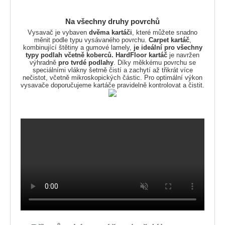
Na všechny druhy povrchů
Vysavač je vybaven
dvěma kartáči
, které můžete snadno
měnit podle typu vysávaného povrchu.
Carpet kartáč
,
kombinující štětiny a gumové lamely,
je ideální pro všechny
typy podlah včetně koberců. HardFloor kartáč
je navržen
výhradně
pro tvrdé podlahy
. Díky měkkému povrchu se
speciálními vlákny šetrně čistí a zachytí až třikrát více
nečistot, včetně mikroskopických částic. Pro optimální výkon
vysavače doporučujeme kartáče pravidelně kontrolovat a čistit.