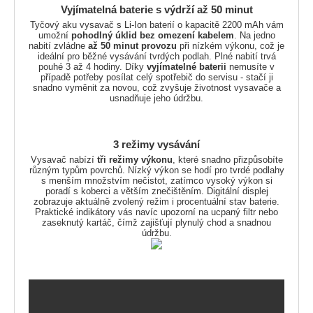
Vyjímatelná baterie s výdrží až 50 minut
Tyčový aku vysavač s Li-Ion baterií o kapacitě 2200 mAh vám
umožní
pohodlný úklid bez omezení kabelem
. Na jedno
nabití zvládne
až 50 minut provozu
při nízkém výkonu, což je
ideální pro běžné vysávání tvrdých podlah. Plné nabití trvá
pouhé 3 až 4 hodiny. Díky
vyjímatelné baterii
nemusíte v
případě potřeby posílat celý spotřebič do servisu - stačí ji
snadno vyměnit za novou, což zvyšuje životnost vysavače a
usnadňuje jeho údržbu.
3 režimy vysávání
Vysavač nabízí
tři režimy výkonu
, které snadno přizpůsobíte
různým typům povrchů. Nízký výkon se hodí pro tvrdé podlahy
s menším množstvím nečistot, zatímco vysoký výkon si
poradí s koberci a větším znečištěním. Digitální displej
zobrazuje aktuálně zvolený režim i procentuální stav baterie.
Praktické indikátory vás navíc upozorní na ucpaný filtr nebo
zaseknutý kartáč, čímž zajišťují plynulý chod a snadnou
údržbu.