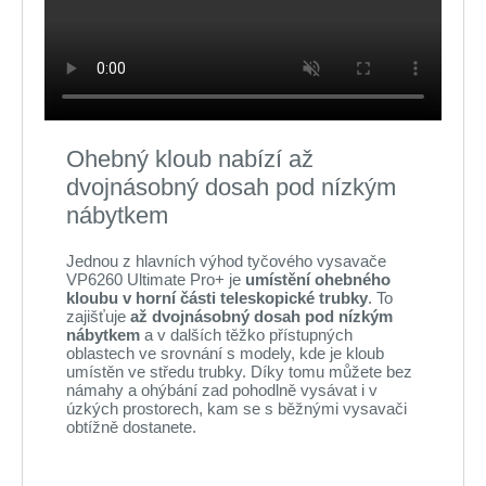
Ohebný kloub nabízí až
dvojnásobný dosah pod nízkým
nábytkem
Jednou z hlavních výhod tyčového vysavače
VP6260 Ultimate Pro+ je
umístění ohebného
kloubu v horní části teleskopické trubky
. To
zajišťuje
až dvojnásobný dosah pod nízkým
nábytkem
a v dalších těžko přístupných
oblastech ve srovnání s modely, kde je kloub
umístěn ve středu trubky. Díky tomu můžete bez
námahy a ohýbání zad pohodlně vysávat i v
úzkých prostorech, kam se s běžnými vysavači
obtížně dostanete.