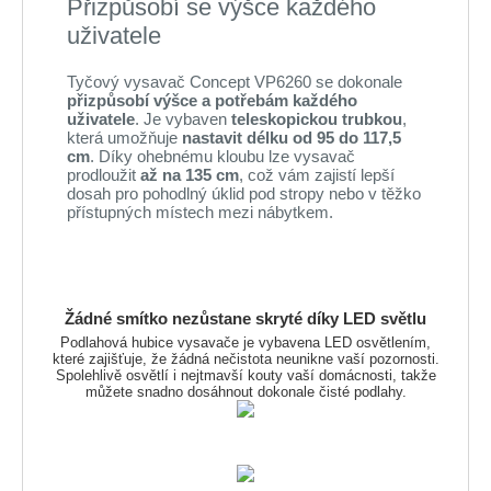
Přizpůsobí se výšce každého
uživatele
Tyčový vysavač Concept VP6260 se dokonale
přizpůsobí výšce a potřebám každého
uživatele
. Je vybaven
teleskopickou trubkou
,
která umožňuje
nastavit délku od 95 do 117,5
cm
. Díky ohebnému kloubu lze vysavač
prodloužit
až na 135 cm
, což vám zajistí lepší
dosah pro pohodlný úklid pod stropy nebo v těžko
přístupných místech mezi nábytkem.
Žádné smítko nezůstane skryté díky LED světlu
Podlahová hubice vysavače je vybavena LED osvětlením,
které zajišťuje, že žádná nečistota neunikne vaší pozornosti.
Spolehlivě osvětlí i nejtmavší kouty vaší domácnosti, takže
můžete snadno dosáhnout dokonale čisté podlahy.