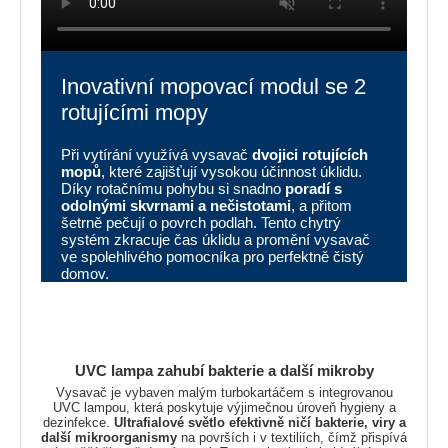
Inovativní mopovací modul se 2
rotujícími mopy
Při vytírání využívá vysavač
dvojici rotujících
mopů
, které zajišťují vysokou účinnost úklidu.
Díky rotačnímu pohybu si snadno
poradí s
odolnými skvrnami a nečistotami
, a přitom
šetrně pečují o povrch podlah. Tento chytrý
systém zkracuje čas úklidu a promění vysavač
ve spolehlivého pomocníka pro perfektně čistý
domov.
UVC lampa zahubí bakterie a další mikroby
Vysavač je vybaven malým turbokartáčem s integrovanou
UVC lampou, která poskytuje výjimečnou úroveň hygieny a
dezinfekce.
Ultrafialové světlo efektivně ničí bakterie, viry a
další mikroorganismy
na površích i v textiliích, čímž přispívá