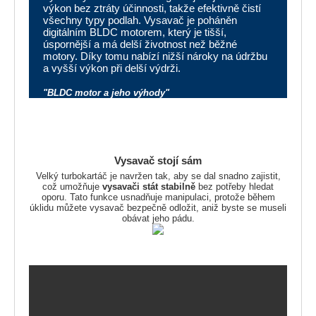
výkon bez ztráty účinnosti, takže efektivně čistí
všechny typy podlah. Vysavač je poháněn
digitálním BLDC motorem, který je tišší,
úspornější a má delší životnost než běžné
motory. Díky tomu nabízí nižší nároky na údržbu
a vyšší výkon při delší výdrži.
"BLDC motor a jeho výhody"
Vysavač stojí sám
Velký turbokartáč je navržen tak, aby se dal snadno zajistit,
což umožňuje
vysavači stát stabilně
bez potřeby hledat
oporu. Tato funkce usnadňuje manipulaci, protože během
úklidu můžete vysavač bezpečně odložit, aniž byste se museli
obávat jeho pádu.