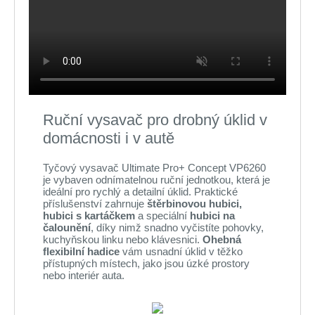
Ruční vysavač pro drobný úklid v
domácnosti i v autě
Tyčový vysavač Ultimate Pro+ Concept VP6260
je vybaven odnímatelnou ruční jednotkou, která je
ideální pro rychlý a detailní úklid. Praktické
příslušenství zahrnuje
štěrbinovou hubici,
hubici s kartáčkem
a speciální
hubici na
čalounění
, díky nimž snadno vyčistíte pohovky,
kuchyňskou linku nebo klávesnici.
Ohebná
flexibilní hadice
vám usnadní úklid v těžko
přístupných místech, jako jsou úzké prostory
nebo interiér auta.