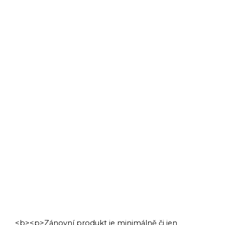
‹
›
<b><p>Zánovní produkt je minimálně či jen