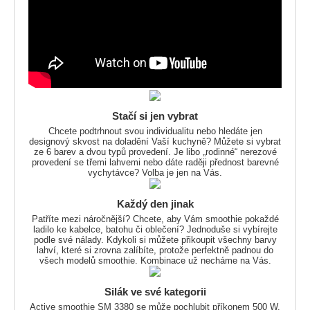
Stačí si jen vybrat
Chcete podtrhnout svou individualitu nebo hledáte jen
designový skvost na doladění Vaší kuchyně? Můžete si vybrat
ze 6 barev a dvou typů provedení. Je libo „rodinné“ nerezové
provedení se třemi lahvemi nebo dáte raději přednost barevné
vychytávce? Volba je jen na Vás.
Každý den jinak
Patříte mezi náročnější? Chcete, aby Vám smoothie pokaždé
ladilo ke kabelce, batohu či oblečení? Jednoduše si vybírejte
podle své nálady. Kdykoli si můžete přikoupit všechny barvy
lahví, které si zrovna zalíbíte, protože perfektně padnou do
všech modelů smoothie. Kombinace už necháme na Vás.
Silák ve své kategorii
Active smoothie SM 3380 se může pochlubit příkonem 500 W.