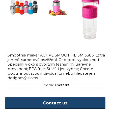
‹
›
Smoothie maker ACTIVE SMOOTHIE SM 3383; Extra
jemné, sametové osvěžení; Grip proti vyklouznutí;
Speciální víčko s dvojitým těsněním; Barevné
provedení; BPA free; Stačí si jen vybrat; Chcete
podtrhnout svou individualitu nebo hledáte jen
designový skvos...
Code:
sm3383
Contact us