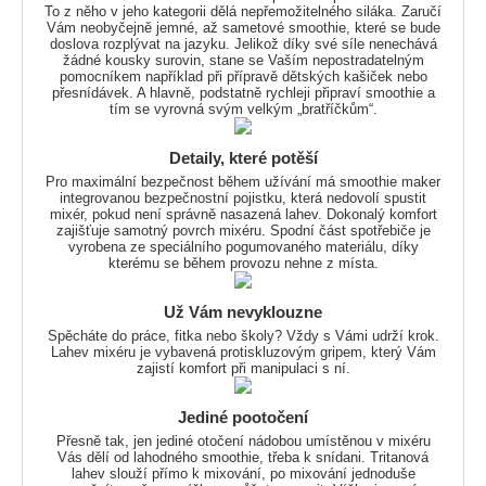
To z něho v jeho kategorii dělá nepřemožitelného siláka. Zaručí
Vám neobyčejně jemné, až sametové smoothie, které se bude
doslova rozplývat na jazyku. Jelikož díky své síle nenechává
žádné kousky surovin, stane se Vaším nepostradatelným
pomocníkem například při přípravě dětských kašiček nebo
přesnídávek. A hlavně, podstatně rychleji připraví smoothie a
tím se vyrovná svým velkým „bratříčkům“.
Detaily, které potěší
Pro maximální bezpečnost během užívání má smoothie maker
integrovanou bezpečnostní pojistku, která nedovolí spustit
mixér, pokud není správně nasazená lahev. Dokonalý komfort
zajišťuje samotný povrch mixéru. Spodní část spotřebiče je
vyrobena ze speciálního pogumovaného materiálu, díky
kterému se během provozu nehne z místa.
Už Vám nevyklouzne
Spěcháte do práce, fitka nebo školy? Vždy s Vámi udrží krok.
Lahev mixéru je vybavená protiskluzovým gripem, který Vám
zajistí komfort při manipulaci s ní.
Jediné pootočení
Přesně tak, jen jediné otočení nádobou umístěnou v mixéru
Vás dělí od lahodného smoothie, třeba k snídani. Tritanová
lahev slouží přímo k mixování, po mixování jednoduše