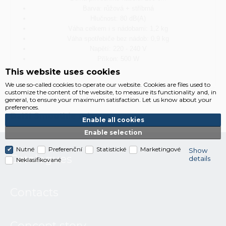
Barva: růžová + stříbrná
Hlučnost: 80 dB(A)
Váha celkem i s nádobami: 1,2 kg
Váha spotřebiče bez nádob: 0,9 kg
Napětí: 220 - 240 V
Příkon: 500 W
This website uses cookies
We use so-called cookies to operate our website. Cookies are files used to
customize the content of the website, to measure its functionality and, in
general, to ensure your maximum satisfaction. Let us know about your
preferences.
Další
Smoothie mixery
Enable all cookies
Enable selection
Nutné
Preferenční
Statistické
Marketingové
Show
Catalogues
details
Neklasifikované
Contacts
Concept story