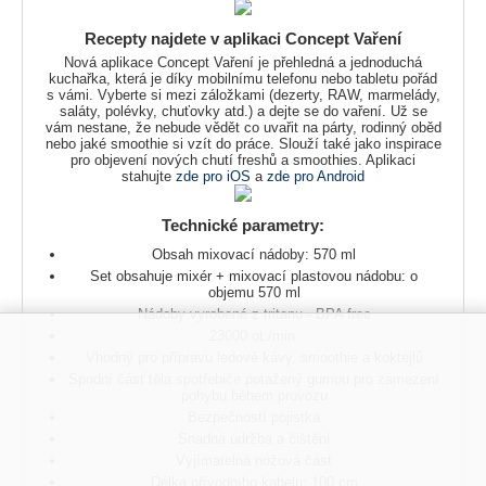
Recepty najdete v aplikaci Concept Vaření
Nová aplikace Concept Vaření je přehledná a jednoduchá
kuchařka, která je díky mobilnímu telefonu nebo tabletu pořád
s vámi. Vyberte si mezi záložkami (dezerty, RAW, marmelády,
saláty, polévky, chuťovky atd.) a dejte se do vaření. Už se
vám nestane, že nebude vědět co uvařit na párty, rodinný oběd
nebo jaké smoothie si vzít do práce. Slouží také jako inspirace
pro objevení nových chutí freshů a smoothies. Aplikaci
stahujte
zde pro iOS
a
zde pro Android
Technické parametry:
Obsah mixovací nádoby: 570 ml
Set obsahuje mixér + mixovací plastovou nádobu: o
objemu 570 ml
Nádoby vyrobené z tritanu - BPA free
23000 ot./min.
Vhodný pro přípravu ledové kávy, smoothie a koktejlů
Spodní část těla spotřebiče potažený gumou pro zamezení
pohybu během provozu
Bezpečností pojistka
Snadná údržba a čištění
Vyjímatelná nožová část
Délka přívodního kabelu: 100 cm