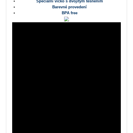
Speciální víčko s dvojitým těsněním
Barevné provedení
BPA free