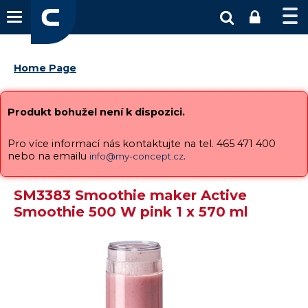
Home Page
Produkt bohužel není k dispozici.
Pro více informací nás kontaktujte na tel. 465 471 400
nebo na emailu
.
info@my-concept.cz
SM3383 Smoothie maker Active
Smoothie 500 W pink 1 x 570 ml
Vysáváme ceny