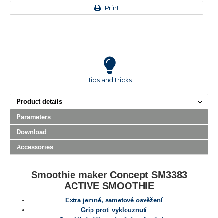
Print
Tips and tricks
Product details
Parameters
Download
Accessories
Smoothie maker Concept
SM3383
ACTIVE SMOOTHIE
Extra jemné, sametové osvěžení
Grip proti vyklouznutí