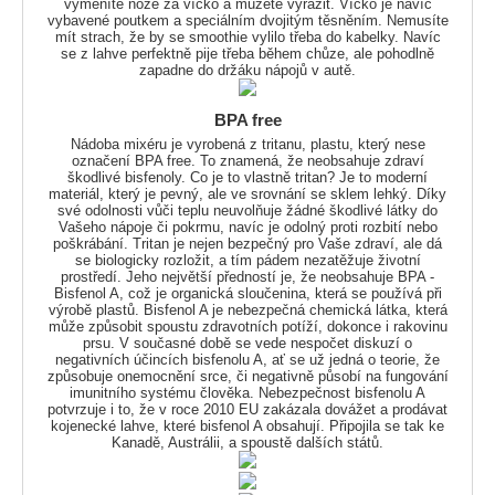
vyměníte nože za víčko a můžete vyrazit. Víčko je navíc
vybavené poutkem a speciálním dvojitým těsněním. Nemusíte
mít strach, že by se smoothie vylilo třeba do kabelky. Navíc
se z lahve perfektně pije třeba během chůze, ale pohodlně
zapadne do držáku nápojů v autě.
BPA free
Nádoba mixéru je vyrobená z tritanu, plastu, který nese
označení BPA free. To znamená, že neobsahuje zdraví
škodlivé bisfenoly. Co je to vlastně tritan? Je to moderní
materiál, který je pevný, ale ve srovnání se sklem lehký. Díky
své odolnosti vůči teplu neuvolňuje žádné škodlivé látky do
Vašeho nápoje či pokrmu, navíc je odolný proti rozbití nebo
poškrábání. Tritan je nejen bezpečný pro Vaše zdraví, ale dá
se biologicky rozložit, a tím pádem nezatěžuje životní
prostředí. Jeho největší předností je, že neobsahuje BPA -
Bisfenol A, což je organická sloučenina, která se používá při
výrobě plastů. Bisfenol A je nebezpečná chemická látka, která
může způsobit spoustu zdravotních potíží, dokonce i rakovinu
prsu. V současné době se vede nespočet diskuzí o
negativních účincích bisfenolu A, ať se už jedná o teorie, že
způsobuje onemocnění srce, či negativně působí na fungování
imunitního systému člověka. Nebezpečnost bisfenolu A
potvrzuje i to, že v roce 2010 EU zakázala dovážet a prodávat
kojenecké lahve, které bisfenol A obsahují. Připojila se tak ke
Kanadě, Austrálii, a spoustě dalších států.