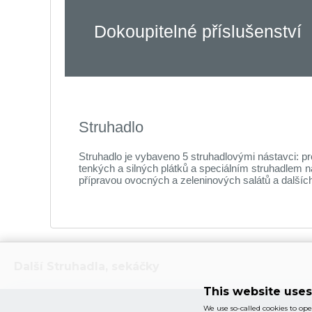
Dokoupitelné příslušenství
Struhadlo
Struhadlo je vybaveno 5 struhadlovými nástavci: pr
tenkých a silných plátků a speciálním struhadlem
přípravou ovocných a zeleninových salátů a dalšíc
Další
Struhadla, sekáčky
This website uses
We use so-called cookies to ope