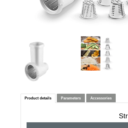
Product details
Parameters
Accessories
St