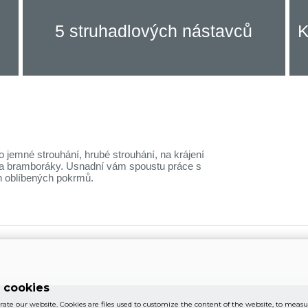
5 struhadlových nástavců
K
o jemné strouhání, hrubé strouhání, na krájení
 na bramboráky. Usnadní vám spoustu práce s
h oblíbených pokrmů.
 cookies
rate our website. Cookies are files used to customize the content of the website, to measure