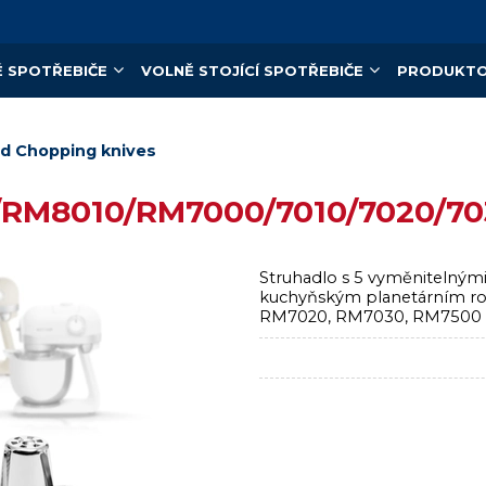
 SPOTŘEBIČE
VOLNĚ STOJÍCÍ SPOTŘEBIČE
PRODUKTO
nd Chopping knives
/RM8010/RM7000/7010/7020/70
Struhadlo s 5 vyměnitelným
kuchyňským planetárním 
RM7020, RM7030, RM7500 