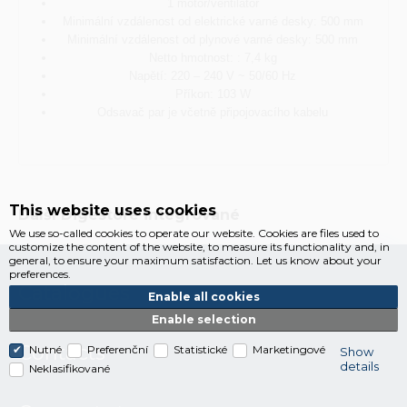
1 motor/ventilátor
Minimální vzdálenost od elektrické varné desky: 500 mm
Minimální vzdálenost od plynové varné desky: 500 mm
Netto hmotnost: : 7,4 kg
Napětí: 220 – 240 V ~ 50/60 Hz
Příkon: 103 W
Odsavač par je včetně připojovacího kabelu
This website uses cookies
Další
Digestoře integrované
We use so-called cookies to operate our website. Cookies are files used to
customize the content of the website, to measure its functionality and, in
general, to ensure your maximum satisfaction. Let us know about your
preferences.
Catalogues
Enable all cookies
Enable selection
Contacts
Nutné
Preferenční
Statistické
Marketingové
Show
details
Neklasifikované