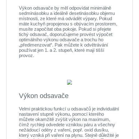
Výkon odsavače by měl odpovídat minimálně
sedminásobku a ideálně desetinásobku objemu
místnosti, ze které má odvádět výpary. Pokud
máte kuchyň propojenou s obývacím prostorem,
musíte započítat oba pokoje. Pokud si přejete
tichý odsavač, doporučujeme provést výpočet
optimálního výkonu odsavače a trochu ho
„předimenzovat“. Pak můžete k odvětrávání
používat jen 1. a 2. stupeň, které mají tišší
provoz.
Výkon odsavače
Velmi praktickou funkcí u odsavačů je individuální
nastavení stupně výkonu, pomocí kterého
můžete okamžitě zvýšit výkon na maximum,
čímž rychleji odvedete vzniklou páru a všechny
nežádoucí odéry z vaření, popř. oxid dusíku,
který vzniká při vaření na plynu. Stejně důležité je