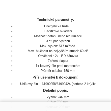
Technické parametry:
Energetická třída C
Tlačítkové ovládání
Možnost odtahu nebo recirkulace
3 stupně výkonu
Max. výkon: 517 m³/hod.
Max. hlučnost na nejvyšším stupni: 60 dB
Osvětlení : 2x LED žárovka
Zpětná klapka
1x kovový filtr proti mastnotám
Průměr odtahu: 150 mm
Příslušenství k dokoupení:
Uhlíkový filtr – 61990258/61990424 (potřeba 2 ks)/li>
Detailní popis:
Výška: 246 mm
Šířka: 750 mm
Hloubka: 296 mm