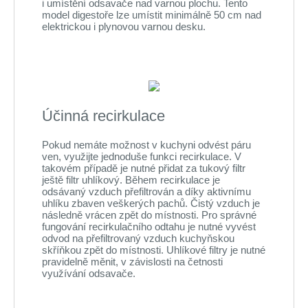
i umístění odsavače nad varnou plochu. Tento
model digestoře lze umístit minimálně 50 cm nad
elektrickou i plynovou varnou desku.
Účinná recirkulace
Pokud nemáte možnost v kuchyni odvést páru
ven, využijte jednoduše funkci recirkulace. V
takovém případě je nutné přidat za tukový filtr
ještě filtr uhlíkový. Během recirkulace je
odsávaný vzduch přefiltrován a díky aktivnímu
uhlíku zbaven veškerých pachů. Čistý vzduch je
následně vrácen zpět do místnosti. Pro správné
fungování recirkulačního odtahu je nutné vyvést
odvod na přefiltrovaný vzduch kuchyňskou
skříňkou zpět do místnosti. Uhlíkové filtry je nutné
pravidelně měnit, v závislosti na četnosti
využívání odsavače.