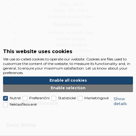
Příkon: 240 W
Napětí: 220 - 240 V
Kuchařka součástí balení
Příslušenství:
Kartáček na čištění sítka
Nádoba na šťávu
Nádoba na odpad
This website uses cookies
Sítko na odšťavňování
Sítko na smoothie
We use so-called cookies to operate our website. Cookies are files used to
Sítko na studené dezerty
customize the content of the website, to measure its functionality and, in
general, to ensure your maximum satisfaction. Let us know about your
Pěchovadlo
preferences.
Enable all cookies
Enable selection
Nutné
Preferenční
Statistické
Marketingové
Show
Další
Odšťavňovače
details
Neklasifikované
Další
White