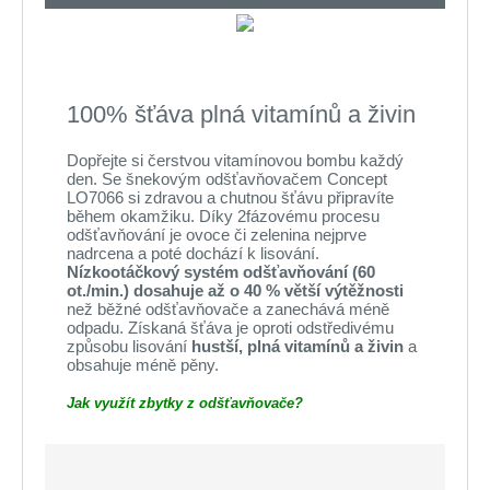
100% šťáva plná vitamínů a živin
Dopřejte si čerstvou vitamínovou bombu každý
den. Se šnekovým odšťavňovačem Concept
LO7066 si zdravou a chutnou šťávu připravíte
během okamžiku. Díky 2fázovému procesu
odšťavňování je ovoce či zelenina nejprve
nadrcena a poté dochází k lisování.
Nízkootáčkový systém odšťavňování (60
ot./min.) dosahuje až o 40 % větší výtěžnosti
než běžné odšťavňovače a zanechává méně
odpadu. Získaná šťáva je oproti odstředivému
způsobu lisování
hustší, plná vitamínů a živin
a
obsahuje méně pěny.
Jak využít zbytky z odšťavňovače?