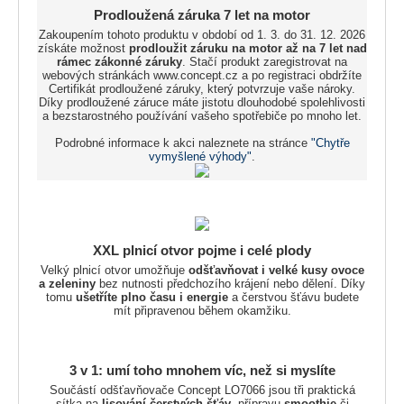
Prodloužená záruka 7 let na motor
Zakoupením tohoto produktu v období od 1. 3. do 31. 12. 2026
získáte možnost
prodloužit záruku na motor až na 7 let nad
rámec zákonné záruky
. Stačí produkt zaregistrovat na
webových stránkách www.concept.cz a po registraci obdržíte
Certifikát prodloužené záruky, který potvrzuje vaše nároky.
Díky prodloužené záruce máte jistotu dlouhodobé spolehlivosti
a bezstarostného používání vašeho spotřebiče po mnoho let.
Podrobné informace k akci naleznete na stránce
"Chytře
vymyšlené výhody"
.
XXL plnicí otvor pojme i celé plody
Velký plnicí otvor umožňuje
odšťavňovat i velké kusy ovoce
a zeleniny
bez nutnosti předchozího krájení nebo dělení. Díky
tomu
ušetříte plno času i energie
a čerstvou šťávu budete
mít připravenou během okamžiku.
3 v 1: umí toho mnohem víc, než si myslíte
Součástí odšťavňovače Concept LO7066 jsou tři praktická
sítka na
lisování čerstvých šťáv
, přípravu
smoothie
či