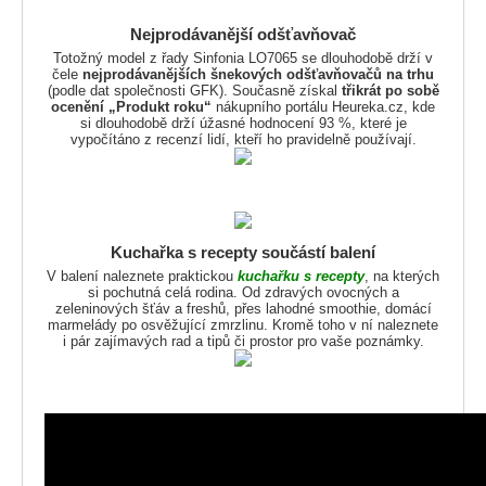
Nejprodávanější odšťavňovač
Totožný model z řady Sinfonia LO7065 se dlouhodobě drží v
čele
nejprodávanějších šnekových odšťavňovačů na trhu
(podle dat společnosti GFK). Současně získal
třikrát po sobě
ocenění „Produkt roku“
nákupního portálu Heureka.cz, kde
si dlouhodobě drží úžasné hodnocení 93 %, které je
vypočítáno z recenzí lidí, kteří ho pravidelně používají.
Kuchařka s recepty součástí balení
V balení naleznete praktickou
kuchařku s recepty
, na kterých
si pochutná celá rodina. Od zdravých ovocných a
zeleninových šťáv a freshů, přes lahodné smoothie, domácí
marmelády po osvěžující zmrzlinu. Kromě toho v ní naleznete
i pár zajímavých rad a tipů či prostor pro vaše poznámky.