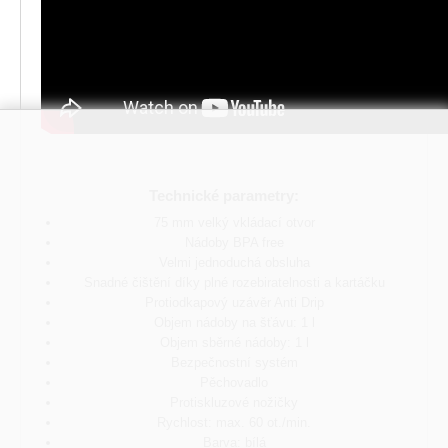
Technické parametry:
75 mm velký vkládací otvor
Nádoby BPA free
Velmi jednoduchá obsluha
Snadné čištění díky plné rozebiratelnosti a kartáčku
Protiodkapový uzávěr Anti Drip
Objem nádoby na šťávu: 1 l
Objem sběrné nádoby: 1 l
Bezpečnostní systém
Pěchovadlo
Protiskluzové nožičky
Rychlost: max. 60 ot./min.
Barva: bílá