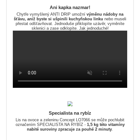
Ani kapka nazmar!
Chytře vymyšlený ANTI DRIP umožní
výměnu nádoby na
šťávu, aniž byste si ušpinili kuchyňskou linku
nebo museli
přestat odšťavňovat. Jednoduše přiklopíte uzávěr, vyměníte
sklenici a zase odklopíte. Jak jednoduché!
Specialista na rybíz
Lis na ovoce a zeleninu Concept LO7066 se může pochlubit
označením SPECIALISTA NA RYBÍZ -
1,5 kg této vitamíny
nabité suroviny zpracuje za pouhé 2 minuty
.