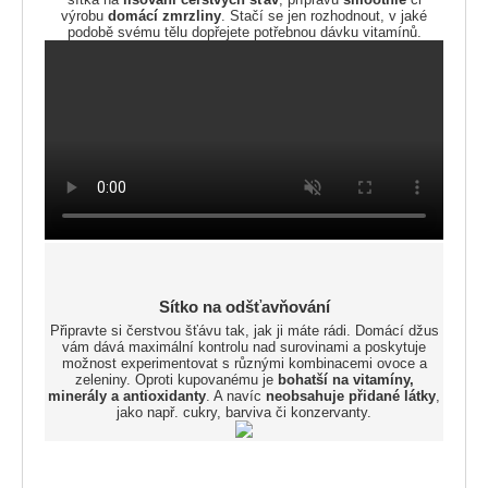
výrobu
domácí zmrzliny
. Stačí se jen rozhodnout, v jaké
podobě svému tělu dopřejete potřebnou dávku vitamínů.
Sítko na odšťavňování
Připravte si čerstvou šťávu tak, jak ji máte rádi. Domácí džus
vám dává maximální kontrolu nad surovinami a poskytuje
možnost experimentovat s různými kombinacemi ovoce a
zeleniny. Oproti kupovanému je
bohatší na vitamíny,
minerály a antioxidanty
. A navíc
neobsahuje přidané látky
,
jako např. cukry, barviva či konzervanty.