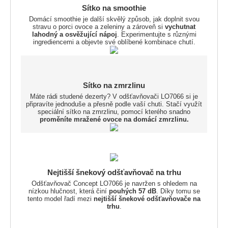
Sítko na smoothie
Domácí smoothie je další skvělý způsob, jak doplnit svou
stravu o porci ovoce a zeleniny a zároveň si
vychutnat
lahodný a osvěžující nápoj
. Experimentujte s různými
ingrediencemi a objevte své oblíbené kombinace chutí.
Sítko na zmrzlinu
Máte rádi studené dezerty? V odšťavňovači LO7066 si je
připravíte jednoduše a přesně podle vaší chuti. Stačí využít
speciální sítko na zmrzlinu, pomocí kterého snadno
proměníte mražené ovoce na domácí zmrzlinu.
Nejtišší šnekový odšťavňovač na trhu
Odšťavňovač Concept LO7066 je navržen s ohledem na
nízkou hlučnost, která činí
pouhých 57 dB
. Díky tomu se
tento model řadí mezi
nejtišší šnekové odšťavňovače na
trhu
.