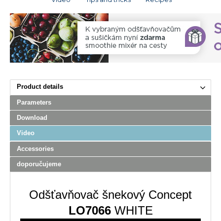
Product details
Parameters
Download
Video
Accessories
doporučujeme
Odšťavňovač šnekový Concept
LO7066
WHITE