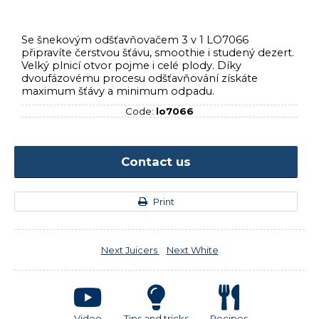
Se šnekovým odšťavňovačem 3 v 1 LO7066
připravíte čerstvou šťávu, smoothie i studený dezert.
Velký plnicí otvor pojme i celé plody. Díky
dvoufázovému procesu odšťavňování získáte
maximum šťávy a minimum odpadu.
Code:
lo7066
Contact us
Print
Next
Juicers
Next
White
Video
Tips and tricks
Recipes