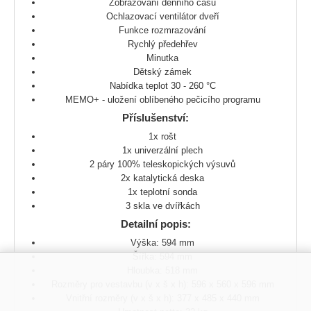
Zobrazování denního času
Ochlazovací ventilátor dveří
Funkce rozmrazování
Rychlý předehřev
Minutka
Dětský zámek
Nabídka teplot 30 - 260 °C
MEMO+ - uložení oblíbeného pečicího programu
Příslušenství:
1x rošt
1x univerzální plech
2 páry 100% teleskopických výsuvů
2x katalytická deska
1x teplotní sonda
3 skla ve dvířkách
Detailní popis:
Výška: 594 mm
Šířka: 594 mm
Hloubka: 518 mm
Rozměry pro vestavbu (v x š x h): 596 x 560 x 596 mm
Vnitřní rozměry (v x š x h): 377 x 485 x 440 mm