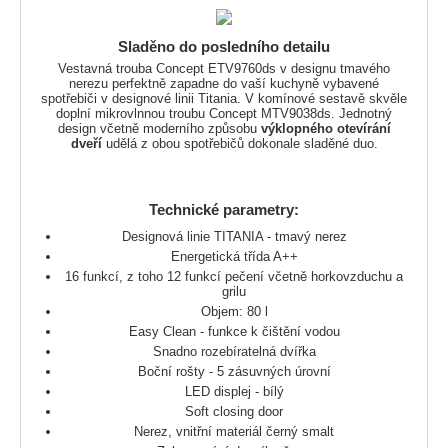
Sladěno do posledního detailu
Vestavná trouba Concept ETV9760ds v designu tmavého
nerezu perfektně zapadne do vaší kuchyně vybavené
spotřebiči v designové linii Titania. V komínové sestavě skvěle
doplní mikrovlnnou troubu Concept MTV9038ds. Jednotný
design včetně moderního způsobu
výklopného otevírání
dveří
udělá z obou spotřebičů dokonale sladěné duo.
Technické parametry:
Designová linie TITANIA - tmavý nerez
Energetická třída A++
16 funkcí, z toho 12 funkcí pečení včetně horkovzduchu a
grilu
Objem: 80 l
Easy Clean - funkce k čištění vodou
Snadno rozebíratelná dvířka
Boční rošty - 5 zásuvných úrovní
LED displej - bílý
Soft closing door
Nerez, vnitřní materiál černý smalt