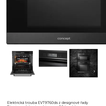
‹
›
Elektrická trouba EVT9760ds z designové řady