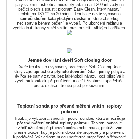
páry uvolní mastnotu a nečistoty. Stačí nalít 200 ml vody na
pečicí plech a spustit program Easy Clean, který nastaví
teplotu na 130 °C na 20 minut. Trouba je navíc vybavena
samočisticími katalytickými deskami
, které absorbují
nečistoty a během pečení je vypálí. Po ukončení režimu a
vychladnutí trouby stačí vnitřní prostor setřít vlhkým hadříkem.
Jemné dovírání dveří Soft closing door
Dveře trouby jsou vybaveny systémem Soft Closing Door,
který zajišťuje
tiché a plynulé dovírání
. Stačí jemný pohyb a
dvířka se samy zavřou bez jakéhokoli nárazu, což přispívá k
vyššímu komfortu při používání a delší životnosti spotřebiče,
protože chrání troubu před poškozením.
Teplotní sonda pro přesné měření vnitřní teploty
pokrmu
Trouba je vybavena speciální pečicí sondou, která
umožňuje
přesné měření vnitřní teploty pokrmu
. Teplotní sonda je
zvlášť užitečná při přípravě pečiva nebo masa, protože vám
přesně ukáže, kdy je pokrm dokonale propečený a připravený
k podávání. Výsledkem budou perfektně propečené a šťavnaté