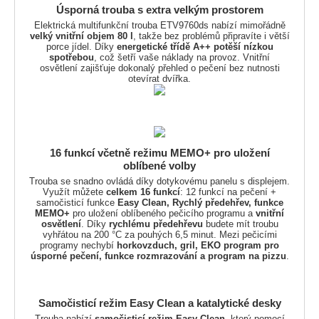
Úsporná trouba s extra velkým prostorem
Elektrická multifunkční trouba ETV9760ds nabízí mimořádně
velký vnitřní objem 80 l
, takže bez problémů připravíte i větší
porce jídel. Díky
energetické třídě A++ potěší nízkou
spotřebou
, což šetří vaše náklady na provoz. Vnitřní
osvětlení zajišťuje dokonalý přehled o pečení bez nutnosti
otevírat dvířka.
16 funkcí včetně režimu MEMO+ pro uložení
oblíbené volby
Trouba se snadno ovládá díky dotykovému panelu s displejem.
Využít můžete
celkem 16 funkcí
: 12 funkcí na pečení +
samočisticí funkce
Easy Clean, Rychlý předehřev, funkce
MEMO+
pro uložení oblíbeného pečicího programu a
vnitřní
osvětlení
. Díky
rychlému předehřevu
budete mít troubu
vyhřátou na 200 °C za pouhých 6,5 minut. Mezi pečicími
programy nechybí
horkovzduch, gril, EKO program pro
úsporné pečení, funkce rozmrazování a program na pizzu
.
Samočisticí režim Easy Clean a katalytické desky
Trouba nabízí
samočisticí režim Easy Clean
, který pomocí