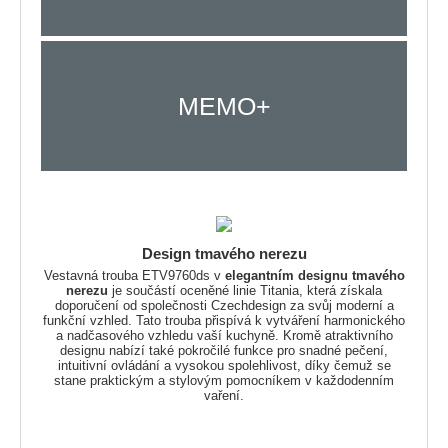
MEMO+
Design tmavého nerezu
Vestavná trouba ETV9760ds v
elegantním designu tmavého
nerezu
je součástí oceněné linie Titania, která získala
doporučení od společnosti Czechdesign za svůj moderní a
funkční vzhled. Tato trouba přispívá k vytváření harmonického
a nadčasového vzhledu vaší kuchyně. Kromě atraktivního
designu nabízí také pokročilé funkce pro snadné pečení,
intuitivní ovládání a vysokou spolehlivost, díky čemuž se
stane praktickým a stylovým pomocníkem v každodenním
vaření.