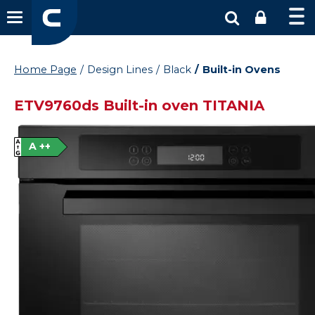
Home Page
Design Lines
Black
Built-in Ovens
ETV9760ds Built-in oven TITANIA
A ++