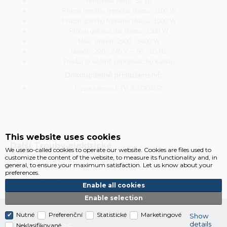
Hmotnost netto: 32 kg
Příkon horního topného tělesa: 1100 W
Příkon dolního topného tělesa: 1000 W
Příkon grilovacího tělesa: 1300 W
Max. příkon: 2900 - 3400 W
Napětí: 220 - 240 V ~ 50 - 60 Hz
Trouba je včetně připojovacího kabelu
Dokoupitelné příslušenství:
Pizza kámen ETV (62790469)
This website uses cookies
Další
Trouby elektrické
We use so-called cookies to operate our website. Cookies are files used to
customize the content of the website, to measure its functionality and, in
general, to ensure your maximum satisfaction. Let us know about your
preferences.
Další
Titania
Enable all cookies
Enable selection
Nutné
Preferenční
Statistické
Marketingové
Show
Catalogues
details
Neklasifikované