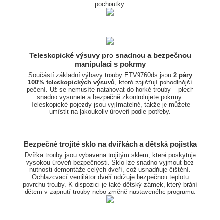
pochoutky.
Teleskopické výsuvy pro snadnou a bezpečnou
manipulaci s pokrmy
Součástí základní výbavy trouby ETV9760ds jsou
2 páry
100% teleskopických výsuvů
, které zajišťují pohodlnější
pečení. Už se nemusíte natahovat do horké trouby – plech
snadno vysunete a bezpečně zkontrolujete pokrmy.
Teleskopické pojezdy jsou vyjímatelné, takže je můžete
umístit na jakoukoliv úroveň podle potřeby.
Bezpečné trojité sklo na dvířkách a dětská pojistka
Dvířka trouby jsou vybavena trojitým sklem, které poskytuje
vysokou úroveň bezpečnosti. Sklo lze snadno vyjmout bez
nutnosti demontáže celých dveří, což usnadňuje čištění.
Ochlazovací ventilátor dveří udržuje bezpečnou teplotu
povrchu trouby. K dispozici je také dětský zámek, který brání
dětem v zapnutí trouby nebo změně nastaveného programu.